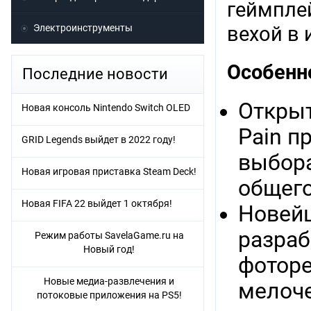
геймпле
Электроинструменты
вехой в 
Особенн
Последние новости
Открыт
Новая консоль Nintendo Switch OLED
Pain п
GRID Legends выйдет в 2022 году!
выбора
Новая игровая приставка Steam Deck!
общего
Новая FIFA 22 выйдет 1 октября!
Новейш
разраб
Режим работы SavelaGame.ru на
Новый год!
фоторе
Новые медиа-развлечения и
мелоче
потоковые приложения на PS5!