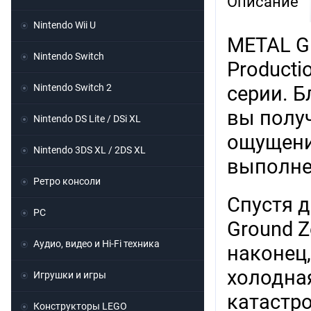
Описание
Nintendo Wii U
METAL GE
Nintendo Switch
Producti
Nintendo Switch 2
серии. Б
вы полу
Nintendo DS Lite / DSi XL
ощущени
Nintendo 3DS XL / 2DS XL
выполне
Ретро консоли
Спустя д
PC
Ground Z
Аудио, видео и Hi-Fi техника
наконец,
холодная
Игрушки и игры
катастр
Конструкторы LEGO