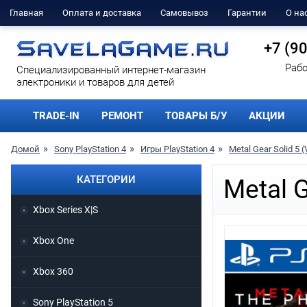
Главная
Оплата и доставка
Самовывоз
Гарантии
О на
+7 (9
Рабо
Cпециализированный интернет-магазин
электроники и товаров для детей
TRADE-IN
РЕМОНТ
ТОВАРЫ Б/У
АКЦИИ
Домой
Sony PlayStation 4
Игры PlayStation 4
Metal Gear Solid 5 
КАТЕГОРИИ
Metal G
Xbox Series X|S
Xbox One
Xbox 360
Sony PlayStation 5