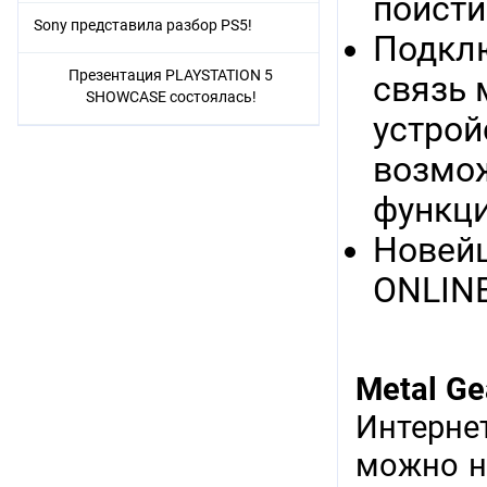
поисти
Sony представила разбор PS5!
Подклю
Презентация PLAYSTATION 5
связь
SHOWCASE состоялась!
устрой
возмо
функци
Новей
ONLINE
Metal Ge
Интерне
можно н