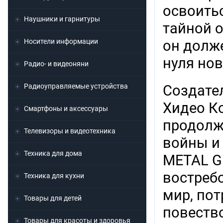
освоитьс
Наушники и гарнитуры
тайной 
Носители информации
он долже
нуля но
Радио- и видеоняни
Радиоуправляемые устройства
Создате
Хидео К
Смартфоны и аксессуары
продолжа
Телевизоры и видеотехника
войны и
Техника для дома
METAL GE
востреб
Техника для кухни
мир, по
Товары для детей
повество
Товары для красоты и здоровья