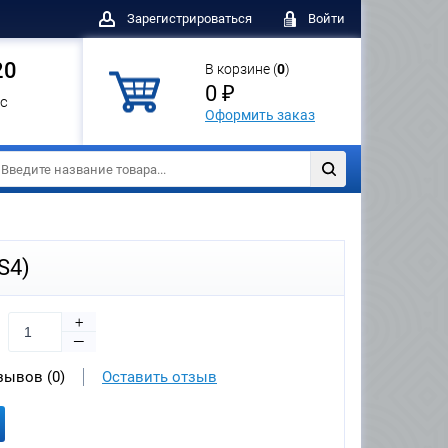
Зарегистрироваться
Войти
20
В корзине (
0
)
0 ₽
с
Оформить заказ
PS4)
+
—
зывов (0)
Оставить отзыв