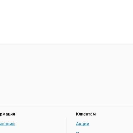
рмация
Клиентам
мпании
Акции