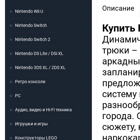
Описание
Nintendo Wii U
Купить 
Nintendo Switch
Динамич
Nintendo Switch 2
трюки – 
Nintendo DS Lite / DSi XL
аркадны
Nintendo 3DS XL / 2DS XL
запланир
предлож
Ретро консоли
систему 
PC
разнооб
Аудио, видео и Hi-Fi техника
города.
Игрушки и игры
сюжету, 
наркока
Конструкторы LEGO