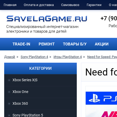
Главная
Оплата и доставка
Самовывоз
Гарантии
О на
+7 (9
Рабо
Cпециализированный интернет-магазин
электроники и товаров для детей
TRADE-IN
РЕМОНТ
ТОВАРЫ Б/У
АКЦИИ
Домой
Sony PlayStation 4
Игры PlayStation 4
Need for Speed: Pa
КАТЕГОРИИ
Need f
Xbox Series X|S
Xbox One
Xbox 360
Sony PlayStation 5