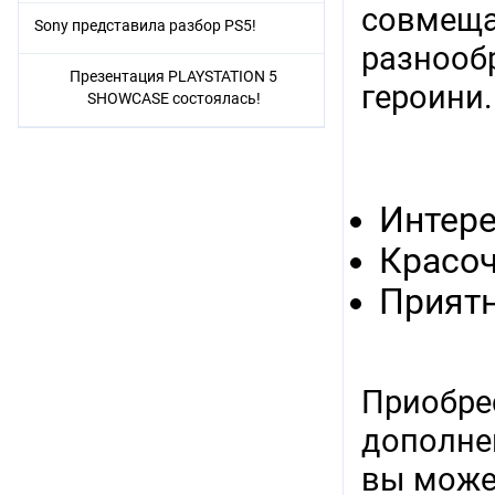
совмещая
Sony представила разбор PS5!
разнооб
Презентация PLAYSTATION 5
героини.
SHOWCASE состоялась!
Интер
Красоч
Прият
Приобре
дополнен
вы може