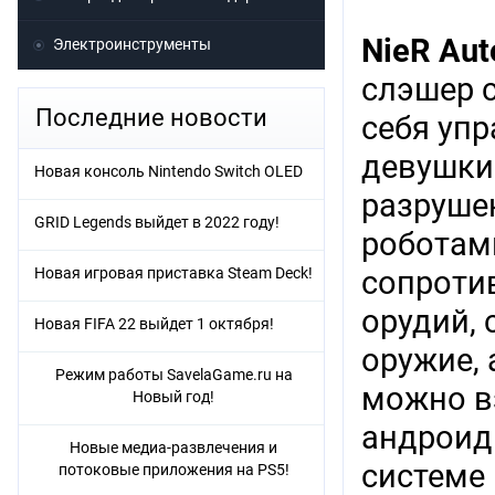
NieR
Aut
Электроинструменты
слэшер 
Последние новости
себя уп
девушки
Новая консоль Nintendo Switch OLED
разруше
GRID Legends выйдет в 2022 году!
роботам
Новая игровая приставка Steam Deck!
сопроти
орудий, 
Новая FIFA 22 выйдет 1 октября!
оружие,
Режим работы SavelaGame.ru на
можно в
Новый год!
андроид
Новые медиа-развлечения и
системе
потоковые приложения на PS5!