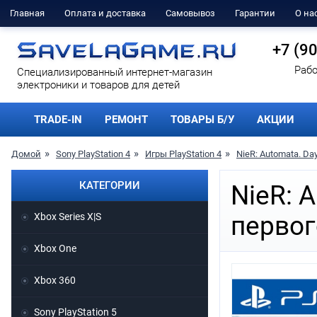
Главная
Оплата и доставка
Самовывоз
Гарантии
О на
+7 (9
Рабо
Cпециализированный интернет-магазин
электроники и товаров для детей
TRADE-IN
РЕМОНТ
ТОВАРЫ Б/У
АКЦИИ
Домой
Sony PlayStation 4
Игры PlayStation 4
NieR: Automata. Da
КАТЕГОРИИ
NieR: 
Xbox Series X|S
первог
Xbox One
Xbox 360
Sony PlayStation 5