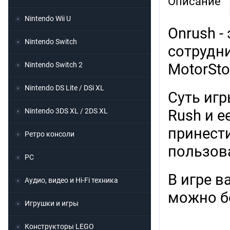
Описание
Nintendo Wii U
Onrush -
Nintendo Switch
сотрудни
Nintendo Switch 2
MotorSto
Nintendo DS Lite / DSi XL
Суть иг
Nintendo 3DS XL / 2DS XL
Rush и 
принести
Ретро консоли
пользов
PC
В игре 
Аудио, видео и Hi-Fi техника
можно б
Игрушки и игры
Конструкторы LEGO