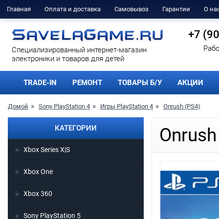
Главная
Оплата и доставка
Самовывоз
Гарантии
О на
+7 (9
Рабо
Cпециализированный интернет-магазин
электроники и товаров для детей
TRADE-IN
РЕМОНТ
ТОВАРЫ Б/У
АКЦИИ
Домой
Sony PlayStation 4
Игры PlayStation 4
Onrush (PS4)
КАТЕГОРИИ
Onrush
Xbox Series X|S
Xbox One
Xbox 360
Sony PlayStation 5