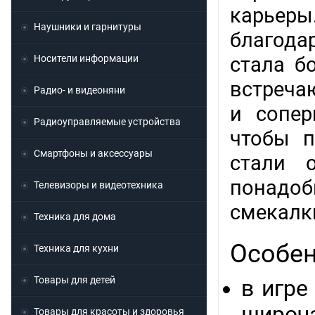
карьеры
Наушники и гарнитуры
благода
Носители информации
стала б
встреча
Радио- и видеоняни
и сопер
Радиоуправляемые устройства
чтобы п
Смартфоны и аксессуары
стали 
понадоб
Телевизоры и видеотехника
смекалк
Техника для дома
Особен
Техника для кухни
Товары для детей
в игре
широч
Товары для красоты и здоровья