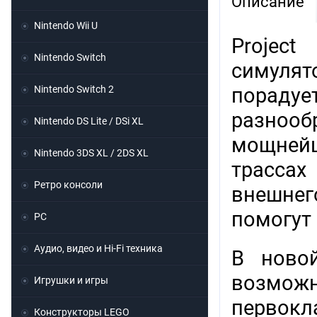
Описание
Nintendo Wii U
Projec
Nintendo Switch
симулят
Nintendo Switch 2
порад
разнооб
Nintendo DS Lite / DSi XL
мощнейш
Nintendo 3DS XL / 2DS XL
трассах
Ретро консоли
внешне
помогут
PC
Аудио, видео и Hi-Fi техника
В новой
возмож
Игрушки и игры
первокл
Конструкторы LEGO