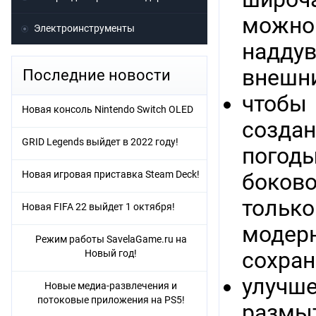
можно
Электроинструменты
надду
внешни
Последние новости
чтобы
Новая консоль Nintendo Switch OLED
созда
GRID Legends выйдет в 2022 году!
погоды
Новая игровая приставка Steam Deck!
боков
тольк
Новая FIFA 22 выйдет 1 октября!
модер
Режим работы SavelaGame.ru на
Новый год!
сохран
улучш
Новые медиа-развлечения и
потоковые приложения на PS5!
разм