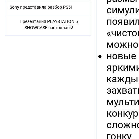
симули
Sony представила разбор PS5!
появи
Презентация PLAYSTATION 5
SHOWCASE состоялась!
«чисто
можно 
новые
ярким
кажд
захв
мульт
конкур
сложно
гонку