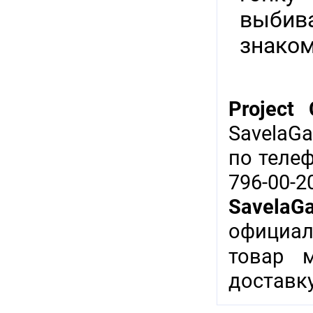
выбива
знаком
Project
SavelaG
по теле
796-00-
SavelaG
официал
товар 
доставку