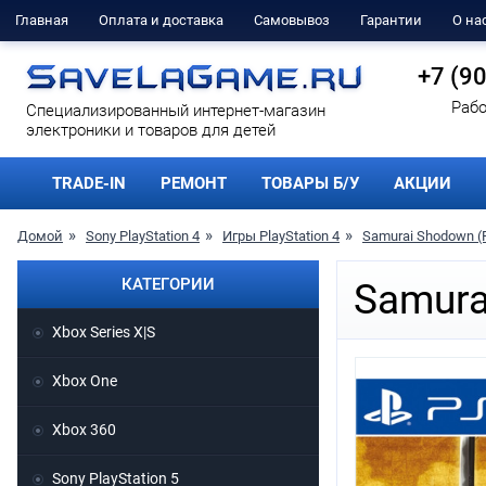
Главная
Оплата и доставка
Самовывоз
Гарантии
О на
+7 (9
Рабо
Cпециализированный интернет-магазин
электроники и товаров для детей
TRADE-IN
РЕМОНТ
ТОВАРЫ Б/У
АКЦИИ
Домой
Sony PlayStation 4
Игры PlayStation 4
Samurai Shodown (
КАТЕГОРИИ
Samura
Xbox Series X|S
Xbox One
Xbox 360
Sony PlayStation 5