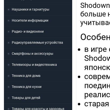
Shodown
Наушники и гарнитуры
больше н
Носители информации
учитыва
Радио- и видеоняни
Особен
Радиоуправляемые устройства
в игре
Смартфоны и аксессуары
Shodow
Телевизоры и видеотехника
японск
соврем
Техника для дома
поедин
Техника для кухни
реалис
Товары для детей
старая
Товары для красоты и здоровья