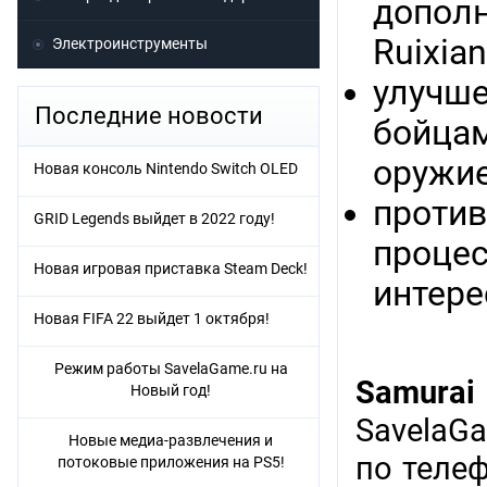
дополн
Ruixian
Электроинструменты
улучше
Последние новости
бойца
оружи
Новая консоль Nintendo Switch OLED
против
GRID Legends выйдет в 2022 году!
процес
Новая игровая приставка Steam Deck!
интере
Новая FIFA 22 выйдет 1 октября!
Режим работы SavelaGame.ru на
Samurai
Новый год!
SavelaG
Новые медиа-развлечения и
по теле
потоковые приложения на PS5!