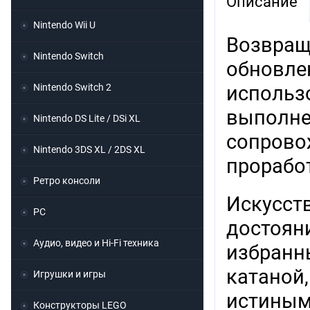
Описание
Nintendo Wii U
Возвраще
Nintendo Switch
обновле
Nintendo Switch 2
использ
выполне
Nintendo DS Lite / DSi XL
сопрово
Nintendo 3DS XL / 2DS XL
прорабо
Ретро консоли
Искусст
PC
достоян
Аудио, видео и Hi-Fi техника
избранн
катаной,
Игрушки и игры
истиным
Конструкторы LEGO