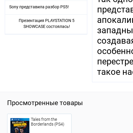
Sony представила разбор PS5!
предста
апокалип
Презентация PLAYSTATION 5
SHOWCASE состоялась!
западных
создава
особенно
перестре
такое на
Просмотренные товары
Tales from the
Borderlands (PS4)