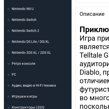
Nintendo Wii U
Описание
Nintendo Switch
Приключ
Nintendo Switch 2
Игра при
Nintendo DS Lite / DSi XL
являетс
Nintendo 3DS XL / 2DS XL
Telltale
аудитори
Ретро консоли
Diablo,
PC
отличием
Аудио, видео и Hi-Fi техника
футурист
во мног
Игрушки и игры
посколь
Конструкторы LEGO