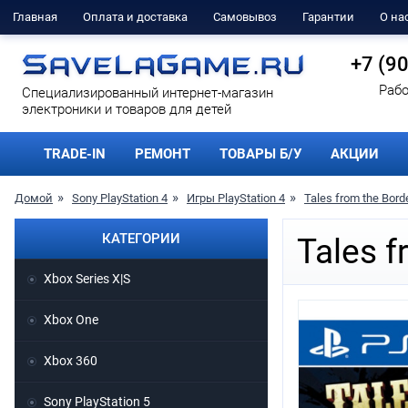
Главная
Оплата и доставка
Самовывоз
Гарантии
О на
+7 (9
Рабо
Cпециализированный интернет-магазин
электроники и товаров для детей
TRADE-IN
РЕМОНТ
ТОВАРЫ Б/У
АКЦИИ
Домой
Sony PlayStation 4
Игры PlayStation 4
Tales from the Bord
КАТЕГОРИИ
Tales f
Xbox Series X|S
Xbox One
Xbox 360
Sony PlayStation 5