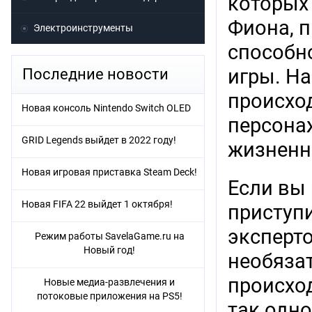
которых 
Фиона, 
Электроинструменты
способно
игры. Н
Последние новости
происхо
Новая консоль Nintendo Switch OLED
персона
GRID Legends выйдет в 2022 году!
жизненн
Новая игровая приставка Steam Deck!
Если вы 
Новая FIFA 22 выйдет 1 октября!
приступи
эксперто
Режим работы SavelaGame.ru на
Новый год!
необязат
происход
Новые медиа-развлечения и
потоковые приложения на PS5!
так одн