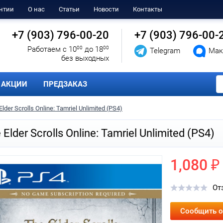
нтии
О нас
Статьи
Новости
Контакты
+7 (903) 796-00-20
+7 (903) 796-00-
Работаем с 10
00
до 18
00
Telegram
Мак
без выходных
АКЦИИ
ПРЕДЗАКАЗ
Elder Scrolls Online: Tamriel Unlimited (PS4)
 Elder Scrolls Online: Tamriel Unlimited (PS4)
1,080 ₽
От
Сообщить о