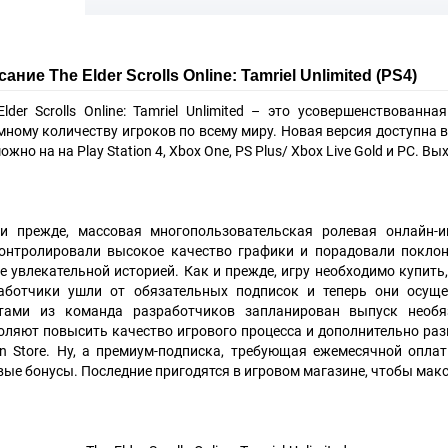
ание The Elder Scrolls Online: Tamriel Unlimited (PS4)
Elder Scrolls Online: Tamriel Unlimited – это усовершенствованна
мному количеству игроков по всему миру. Новая версия доступна 
ожно на на Play Station 4, Xbox One, PS Plus/ Xbox Live Gold и РС. 
и прежде, массовая многопользовательская ролевая онлайн-иг
онтролировали высокое качество графики и порадовали покло
е увлекательной историей. Как и прежде, игру необходимо купить,
аботчики ушли от обязательных подписок и теперь они осущ
тами из команда разработчиков запланирован выпуск необя
оляют повысить качество игрового процесса и дополнительно разв
n Store. Ну, а премиум-подписка, требующая ежемесячной опла
вые бонусы. Последние пригодятся в игровом магазине, чтобы мак