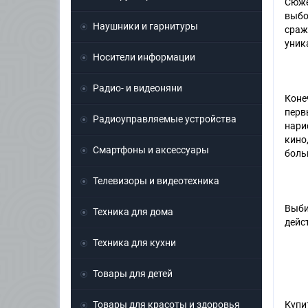
Сюже
выбо
Наушники и гарнитуры
сраж
уник
Носители информации
Радио- и видеоняни
Коне
перв
Радиоуправляемые устройства
нари
кино
Смартфоны и аксессуары
боль
Телевизоры и видеотехника
Выби
Техника для дома
дейс
Техника для кухни
Товары для детей
Товары для красоты и здоровья
Купи