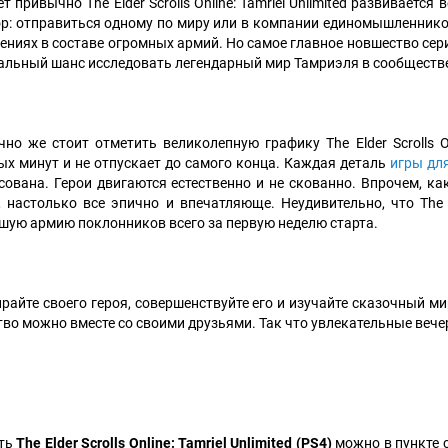
т привычно The Elder Scrolls Online: Tamriel Unlimited развивается
р: отправиться одному по миру или в компании единомышленнико
ениях в составе огромных армий. Но самое главное новшество сери
альный шанс исследовать легендарный мир Тамриэля в сообществе 
чно же стоит отметить великолепную графику The Elder Scrolls On
ых минут и не отпускает до самого конца. Каждая деталь
игры для
сована. Герои двигаются естественно и не скованно. Впрочем, ка
, настолько все эпично и впечатляюще. Неудивительно, что The Eld
шую армию поклонников всего за первую неделю старта.
райте своего героя, совершенствуйте его и изучайте сказочный ми
тво можно вместе со своими друзьями. Так что увлекательные веч
ть
The Elder Scrolls Online: Tamriel Unlimited (PS4)
можно в пункте 