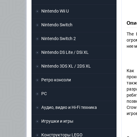
Nintendo Wii U
Опис
Nintendo Switch
The 
Nintendo Switch 2
огро
нее м
Nintendo DS Lite / DSi XL
Nintendo 3DS XL / 2DS XL
Как 
прок
Ретро консоли
такж
разр
PC
ребя
позв
Аудио, видео и Hi-Fi техника
Crow
игро
Игрушки и игры
Конструкторы LEGO