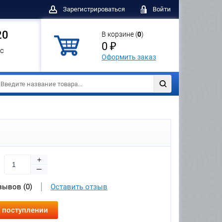
Зарегистрироваться
Войти
20
В корзине (
0
)
0 ₽
с
Оформить заказ
+
—
зывов (0)
Оставить отзыв
 поступлении