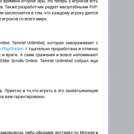
 во времена Второй Эры. Но теперь у игроков есть
в. Также разработчик радует масштабными PvP-
и заключается в том, что каждому игроку дается
игроков со всего мира.
line: Tamriel Unlimited, которая завораживает с
 PlayStation 4
тщательно проработана и отлично
к и враги. А сами сражения и вовсе напоминают
er Scrolls Online: Tamriel Unlimited собрал еще
р. Приятно и то,что играть в это захватывающее
ера вам гарантированы.
самовывоза, либо оформив доставку по Москве и