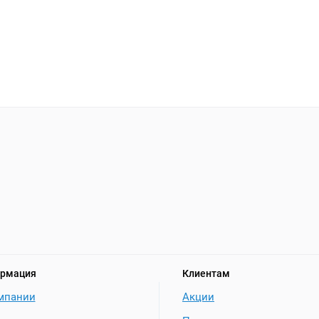
рмация
Клиентам
мпании
Акции