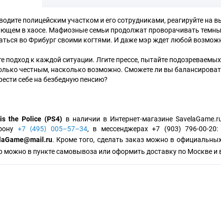
водите полицейским участком и его сотрудниками, реагируйте на вы
ющем в хаосе. Мафиозные семьи продолжат проворачивать темные д
аться во Фрибург своими когтями. И даже мэр ждет любой возмож
е подход к каждой ситуации. Лгите прессе, пытайте подозреваемых
олько честным, насколько возможно. Сможете ли вы балансировать
рести себе на безбедную пенсию?
is the Police (PS4)
в наличии в Интернет-магазине SavelaGame.r
ефону
+7 ⟨495⟩ 005–57–34
, в мессенджерах +7 (903) 796-00-20
laGame@mail.ru
. Кроме того, сделать заказ можно в официальны
р можно в пункте самовывоза или оформить доставку по Москве и 