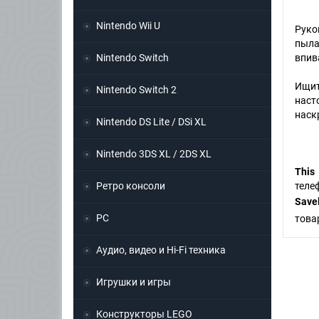
Nintendo Wii U
Руко
пыла
Nintendo Switch
впив
Ищит
Nintendo Switch 2
наст
наск
Nintendo DS Lite / DSi XL
Nintendo 3DS XL / 2DS XL
This 
Ретро консоли
тел
Save
PC
това
Аудио, видео и Hi-Fi техника
Игрушки и игры
Конструкторы LEGO