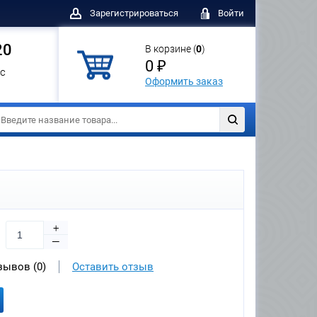
Зарегистрироваться
Войти
20
В корзине (
0
)
0 ₽
с
Оформить заказ
+
—
зывов (0)
Оставить отзыв