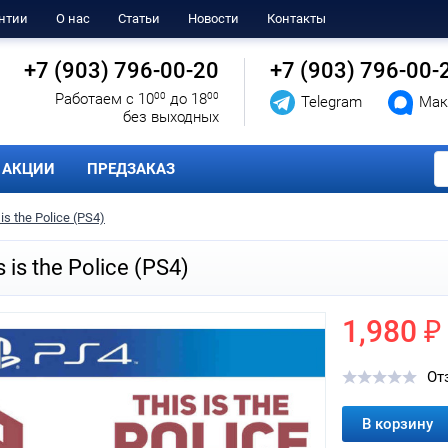
нтии
О нас
Статьи
Новости
Контакты
+7 (903) 796-00-20
+7 (903) 796-00-
Работаем с 10
00
до 18
00
Telegram
Мак
без выходных
АКЦИИ
ПРЕДЗАКАЗ
 is the Police (PS4)
s is the Police (PS4)
1,980 ₽
От
В корзину