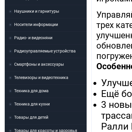
Наушники и гарнитуры
Управля
трех ка
Носители информации
улучшен
Радио- и видеоняни
обновле
Радиоуправляемые устройства
погруже
Особенн
Смартфоны и аксессуары
Телевизоры и видеотехника
Улучш
Техника для дома
Ещё бо
3 новы
Техника для кухни
трасса
Товары для детей
Ралли 
Товары для красоты и здоровья