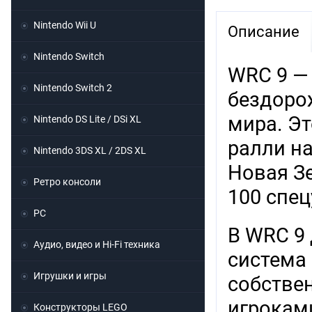
Nintendo Wii U
Описание
Nintendo Switch
WRC 9 — 
Nintendo Switch 2
бездоро
мира. Э
Nintendo DS Lite / DSi XL
ралли на
Nintendo 3DS XL / 2DS XL
Новая Зе
Ретро консоли
100 спец
PC
В WRC 9
Аудио, видео и Hi-Fi техника
система
Игрушки и игры
собстве
игроками
Конструкторы LEGO