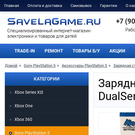
Главная
Оплата и доставка
Самовывоз
Гарантии
О на
+7 (9
Рабо
Cпециализированный интернет-магазин
электроники и товаров для детей
TRADE-IN
РЕМОНТ
ТОВАРЫ Б/У
АКЦИИ
Домой
Sony PlayStation 5
Аксессуары PlayStation 5
Зарядная с
КАТЕГОРИИ
Зарядн
Xbox Series X|S
DualSe
Xbox One
Xbox 360
Sony PlayStation 5