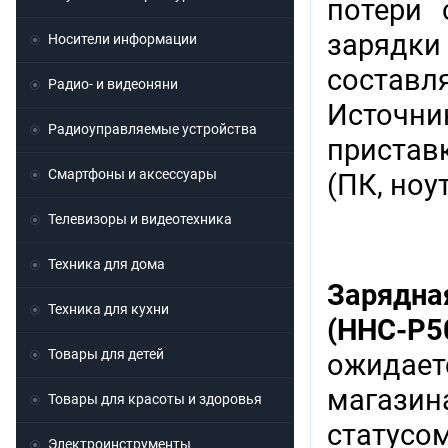
потери 
зарядки
Носители информации
составля
Радио- и видеоняни
Источни
Радиоуправляемые устройства
пристав
Смартфоны и аксессуары
(ПК, ноут
Телевизоры и видеотехника
Техника для дома
Зарядна
Техника для кухни
(HHC-P5
Товары для детей
ожидает
магази
Товары для красоты и здоровья
статус
Электроинструменты