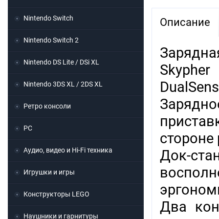
Nintendo Switch
Описание
Nintendo Switch 2
Заряд
Nintendo DS Lite / DSi XL
Skyphe
DualSens
Nintendo 3DS XL / 2DS XL
Зарядн
Ретро консоли
пристав
PC
стороне
Аудио, видео и Hi-Fi техника
Док-ст
воспол
Игрушки и игры
эргоном
Конструкторы LEGO
Два кон
Наушники и гарнитуры