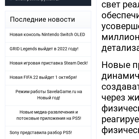
свет реа
обеспеч
Последние новости
усоверше
миллион
Новая консоль Nintendo Switch OLED
детализ
GRID Legends выйдет в 2022 году!
Новые п
Новая игровая приставка Steam Deck!
динамич
Новая FIFA 22 выйдет 1 октября!
создават
Режим работы SavelaGame.ru на
через ж
Новый год!
физическ
Новые медиа-развлечения и
реагируе
потоковые приложения на PS5!
физическ
Sony представила разбор PS5!