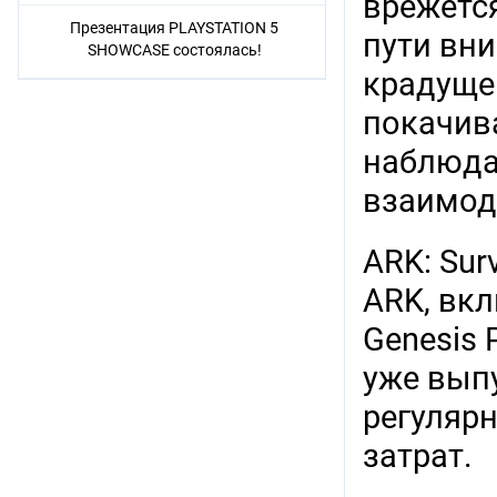
врежется
Презентация PLAYSTATION 5
пути вни
SHOWCASE состоялась!
крадуще
покачива
наблюда
взаимоде
ARK: Sur
ARK, вклю
Genesis 
уже вып
регуляр
затрат.