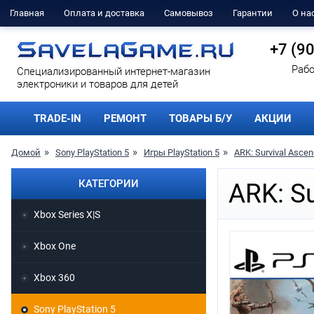
Главная
Оплата и доставка
Самовывоз
Гарантии
О на
+7 (9
Рабо
Cпециализированный интернет-магазин
электроники и товаров для детей
TRADE-IN
РЕМОНТ
ТОВАРЫ Б/У
АКЦИИ
Домой
Sony PlayStation 5
Игры PlayStation 5
ARK: Survival Asce
КАТЕГОРИИ
ARK: S
Xbox Series X|S
Xbox One
Xbox 360
Sony PlayStation 5