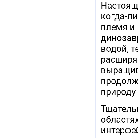
Настоящ
когда-л
племя и 
динозавр
водой, 
расширяй
выращив
продолж
природу 
Тщатель
областя
интерфе