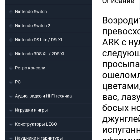
Описание
Nintendo Switch
Возроди
Nintendo Switch 2
превосх
ARK с н
Nintendo DS Lite / DSi XL
следующе
Nintendo 3DS XL / 2DS XL
просыпа
Ретро консоли
ошеломл
PC
цветами
вас, лаз
Аудио, видео и Hi-Fi техника
босых но
Игрушки и игры
джунглей
Конструкторы LEGO
испуган
Наушники и гарнитуры