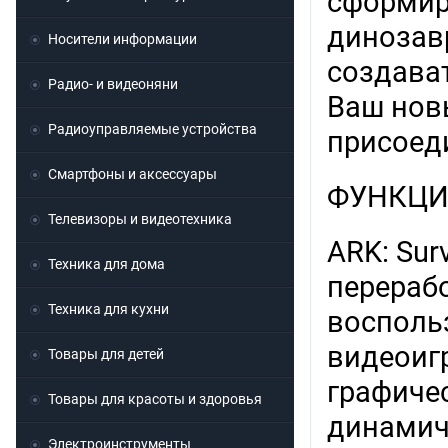
сформир
динозав
Носители информации
создават
Радио- и видеоняни
Ваш новы
Радиоуправляемые устройства
присоеди
Смартфоны и аксессуары
ФУНКЦ
Телевизоры и видеотехника
ARK: Sur
Техника для дома
перераб
Техника для кухни
восполь
видеоигр
Товары для детей
графиче
Товары для красоты и здоровья
динамич
Электроинструменты