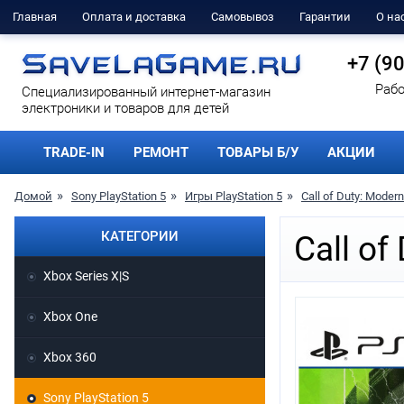
Главная
Оплата и доставка
Самовывоз
Гарантии
О на
+7 (9
Рабо
Cпециализированный интернет-магазин
электроники и товаров для детей
TRADE-IN
РЕМОНТ
ТОВАРЫ Б/У
АКЦИИ
Домой
Sony PlayStation 5
Игры PlayStation 5
Call of Duty: Moder
КАТЕГОРИИ
Call of
Xbox Series X|S
Xbox One
Xbox 360
Sony PlayStation 5