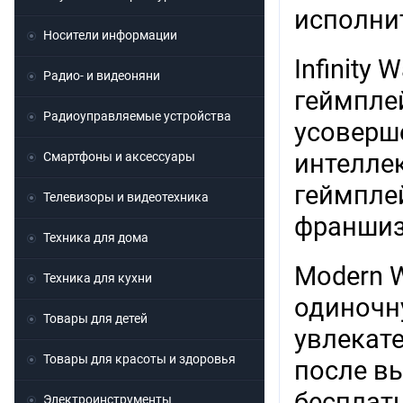
исполни
Носители информации
Infinity
Радио- и видеоняни
геймпле
Радиоуправляемые устройства
усоверш
интелле
Смартфоны и аксессуары
геймпле
Телевизоры и видеотехника
франшиз
Техника для дома
Modern W
Техника для кухни
одиночн
Товары для детей
увлекат
Товары для красоты и здоровья
после в
бесплат
Электроинструменты