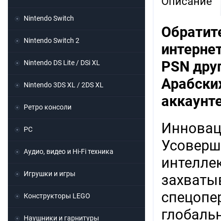
Описание
Nintendo Switch
Обратит
Nintendo Switch 2
интернет
PSN друг
Nintendo DS Lite / DSi XL
Арабских
Nintendo 3DS XL / 2DS XL
аккаунт
Ретро консоли
Инновац
PC
Усоверш
Аудио, видео и Hi-Fi техника
интеллек
Игрушки и игры
захваты
спецопе
Конструкторы LEGO
глобаль
Наушники и гарнитуры