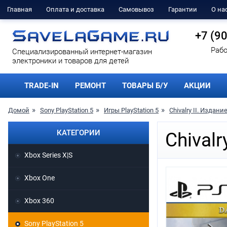
Главная
Оплата и доставка
Самовывоз
Гарантии
О на
+7 (9
Рабо
Cпециализированный интернет-магазин
электроники и товаров для детей
TRADE-IN
РЕМОНТ
ТОВАРЫ Б/У
АКЦИИ
Домой
Sony PlayStation 5
Игры PlayStation 5
Chivalry II. Издани
КАТЕГОРИИ
Chivalr
Xbox Series X|S
Xbox One
Xbox 360
Sony PlayStation 5