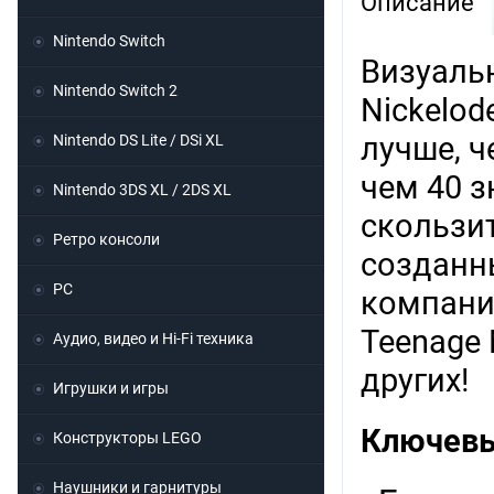
Описание
Nintendo Switch
Визуаль
Nintendo Switch 2
Nickelod
лучше, ч
Nintendo DS Lite / DSi XL
чем 40 з
Nintendo 3DS XL / 2DS XL
скользит
Ретро консоли
созданн
PC
компании
Teenage M
Аудио, видео и Hi-Fi техника
других!
Игрушки и игры
Ключевы
Конструкторы LEGO
Наушники и гарнитуры