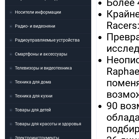
Более 
Крайне
Носители информации
Racers
Радио- и видеоняни
Превра
Радиоуправляемые устройства
исслед
Смартфоны и аксессуары
Неопис
Телевизоры и видеотехника
Raphae
поменя
Техника для дома
возмо
Техника для кухни
90 воз
Товары для детей
облад
Товары для красоты и здоровья
подбир
Электроинструменты