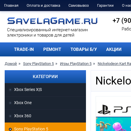
Главная
Оплата и доставка
Самовывоз
Гарантии
О на
+7 (9
Рабо
Cпециализированный интернет-магазин
электроники и товаров для детей
TRADE-IN
РЕМОНТ
ТОВАРЫ Б/У
АКЦИИ
Домой
Sony PlayStation 5
Игры PlayStation 5
Nickelodeon Kart R
КАТЕГОРИИ
Nickel
Xbox Series X|S
Xbox One
Xbox 360
Sony PlayStation 5