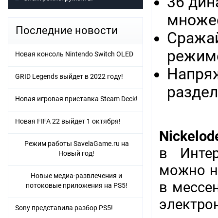
36 дин
множес
Последние новости
Сражай
режиме
Новая консоль Nintendo Switch OLED
Напряж
GRID Legends выйдет в 2022 году!
раздел
Новая игровая приставка Steam Deck!
Новая FIFA 22 выйдет 1 октября!
Nickelod
Режим работы SavelaGame.ru на
в Интер
Новый год!
можно н
Новые медиа-развлечения и
в мессен
потоковые приложения на PS5!
электр
Sony представила разбор PS5!