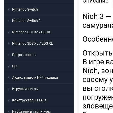
Описание
Nintendo Switch
Nioh 3 —
Nintendo Switch 2
самурая
Nintendo DS Lite / DSi XL
Особенн
Nintendo 3DS XL / 2DS XL
Открыты
Ретро консоли
В игре 
PC
Nioh, з
своему 
Аудио, видео и Hi-Fi техника
вы столк
Игрушки и игры
погруже
Конструкторы LEGO
зловещем
Наушники и гарнитуры