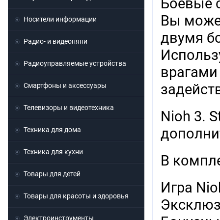
Боевые 
Вы може
Носители информации
двумя б
Радио- и видеоняни
Использ
Радиоуправляемые устройства
врагами 
задейст
Смартфоны и аксессуары
Телевизоры и видеотехника
Nioh 3. 
дополни
Техника для дома
Техника для кухни
В компле
Товары для детей
Игра Nio
Товары для красоты и здоровья
Эксклюз
Электроинструменты