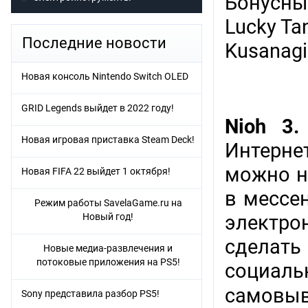
Бонусны
Lucky Ta
Последние новости
Kusanagi
Новая консоль Nintendo Switch OLED
GRID Legends выйдет в 2022 году!
Nioh 3.
Новая игровая приставка Steam Deck!
Интерне
можно н
Новая FIFA 22 выйдет 1 октября!
в мессен
Режим работы SavelaGame.ru на
Новый год!
электр
сделат
Новые медиа-развлечения и
потоковые приложения на PS5!
социаль
самовыв
Sony представила разбор PS5!