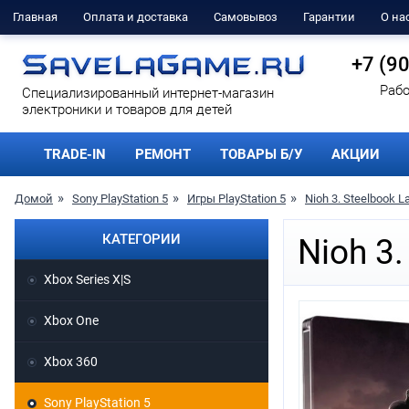
Главная
Оплата и доставка
Самовывоз
Гарантии
О на
+7 (9
Рабо
Cпециализированный интернет-магазин
электроники и товаров для детей
TRADE-IN
РЕМОНТ
ТОВАРЫ Б/У
АКЦИИ
Домой
Sony PlayStation 5
Игры PlayStation 5
Nioh 3. Steelbook L
КАТЕГОРИИ
Nioh 3.
Xbox Series X|S
Xbox One
Xbox 360
Sony PlayStation 5