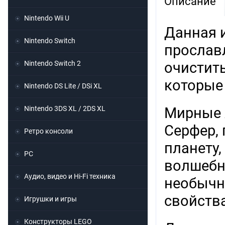
Описание
Nintendo Wii U
Данная и
Nintendo Switch
прослав
Nintendo Switch 2
очистит
которые 
Nintendo DS Lite / DSi XL
Nintendo 3DS XL / 2DS XL
Мирные 
Серфер, 
Ретро консоли
планету,
PC
волшебн
Аудио, видео и Hi-Fi техника
необычн
свойств
Игрушки и игры
Конструкторы LEGO