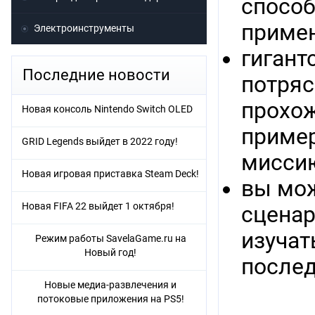
способ
примен
Электроинструменты
гигант
Последние новости
потряс
прохож
Новая консоль Nintendo Switch OLED
пример
GRID Legends выйдет в 2022 году!
миссию
Новая игровая приставка Steam Deck!
вы мож
Новая FIFA 22 выйдет 1 октября!
сценар
изучат
Режим работы SavelaGame.ru на
Новый год!
послед
Новые медиа-развлечения и
потоковые приложения на PS5!