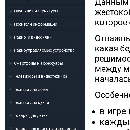
Данным 
жестоко
Наушники и гарнитуры
которое
Носители информации
Отважны
Радио- и видеоняни
какая б
Радиоуправляемые устройства
решимос
Смартфоны и аксессуары
между м
Телевизоры и видеотехника
началас
Техника для дома
Особенн
Техника для кухни
в игре
Товары для детей
каждый
Товары для красоты и здоровья