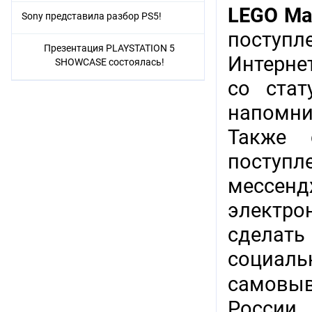
LEGO Mar
Sony представила разбор PS5!
поступл
Презентация PLAYSTATION 5
Интерне
SHOWCASE состоялась!
со стат
напомни
Также 
поступл
мессенд
электр
сделат
социаль
самовыв
России.