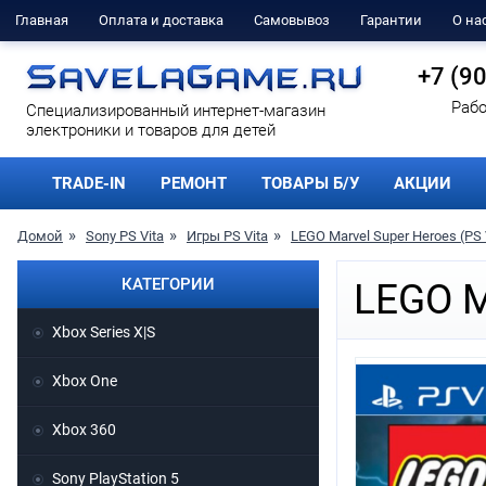
Главная
Оплата и доставка
Самовывоз
Гарантии
О на
+7 (9
Рабо
Cпециализированный интернет-магазин
электроники и товаров для детей
TRADE-IN
РЕМОНТ
ТОВАРЫ Б/У
АКЦИИ
Домой
Sony PS Vita
Игры PS Vita
LEGO Marvel Super Heroes (PS 
КАТЕГОРИИ
LEGO M
Xbox Series X|S
Xbox One
Xbox 360
Sony PlayStation 5