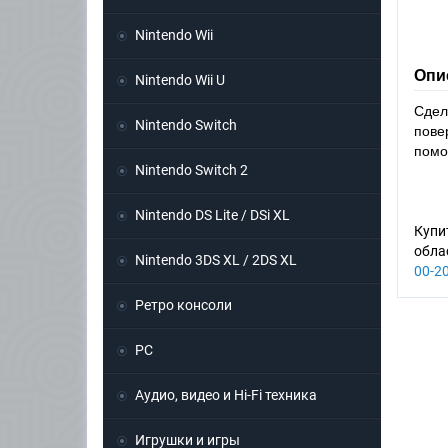
Nintendo Wii
Опи
Nintendo Wii U
Сдел
Nintendo Switch
пове
помо
Nintendo Switch 2
Nintendo DS Lite / DSi XL
Купи
обла
Nintendo 3DS XL / 2DS XL
00-2
Ретро консоли
PC
Аудио, видео и Hi-Fi техника
Игрушки и игры