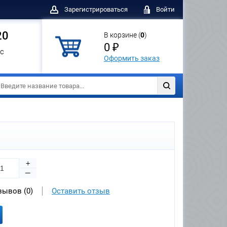
Зарегистрироваться
Войти
20
В корзине (
0
)
0 ₽
с
Оформить заказ
+
—
зывов (0)
Оставить отзыв