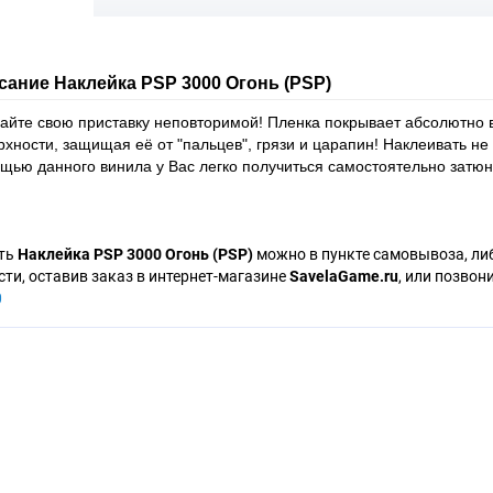
сание Наклейка PSP 3000 Огонь (PSP)
айте свою приставку неповторимой! Пленка покрывает абсолютно в
рхности, защищая её от "пальцев", грязи и царапин! Наклеивать не 
щью данного винила у Вас легко получиться самостоятельно затюн
ть
Наклейка PSP 3000 Огонь
(PSP)
можно в пункте самовывоза, ли
сти, оставив заказ в интернет-магазине
SavelaGame.ru
, или позвон
0