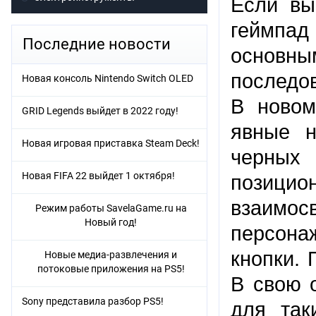
Если вы
геймпад
Последние новости
основны
последо
Новая консоль Nintendo Switch OLED
В новом
GRID Legends выйдет в 2022 году!
явные н
Новая игровая приставка Steam Deck!
черных
Новая FIFA 22 выйдет 1 октября!
позици
взаимос
Режим работы SavelaGame.ru на
Новый год!
персона
кнопки. 
Новые медиа-развлечения и
потоковые приложения на PS5!
В свою 
Sony представила разбор PS5!
для так