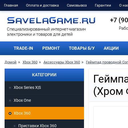
Главная
Оплата и доставка
Самовывоз
Гарантии
О на
+7 (9
Рабо
Cпециализированный интернет-магазин
электроники и товаров для детей
TRADE-IN
РЕМОНТ
ТОВАРЫ Б/У
АКЦИИ
Домой
Xbox 360
Аксессуары Xbox 360
Геймпад проводной Cont
КАТЕГОРИИ
Геймпа
Xbox Series X|S
(Хром 
Xbox One
Xbox 360
Приставки Xbox 360