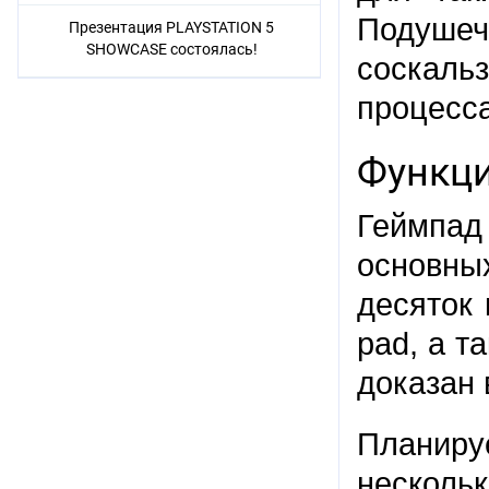
Подушеч
Презентация PLAYSTATION 5
SHOWCASE состоялась!
соскаль
процесса
Функци
Геймпад
основны
десяток 
pad, а т
доказан
Планир
несколь