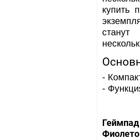
купить 
экземпл
станут
нескольк
Основн
- Компа
- Функц
Геймпад
Фиолет