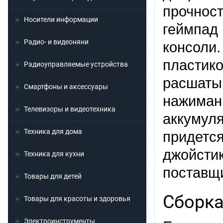
прочнос
Носители информации
геймпад
Радио- и видеоняни
консоли.
пласти
Радиоуправляемые устройства
расшаты
Смартфоны и аксессуары
нажима
Телевизоры и видеотехника
аккумул
Техника для дома
придетс
джойсти
Техника для кухни
поставщ
Товары для детей
Сборка
Товары для красоты и здоровья
Электроинструменты