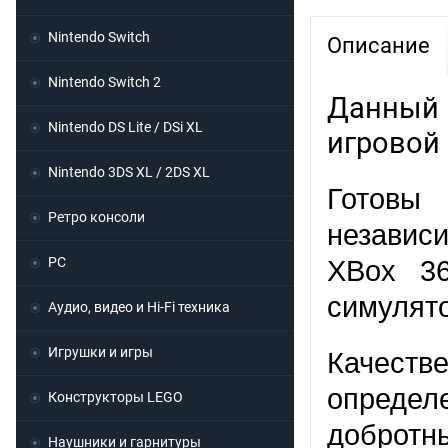
Nintendo Switch
Описание
Nintendo Switch 2
Данный 
Nintendo DS Lite / DSi XL
игровой 
Nintendo 3DS XL / 2DS XL
Готовы 
Ретро консоли
независ
PC
XBox 36
симулято
Аудио, видео и Hi-Fi техника
Игрушки и игры
Качеств
определ
Конструкторы LEGO
добротн
Наушники и гарнитуры