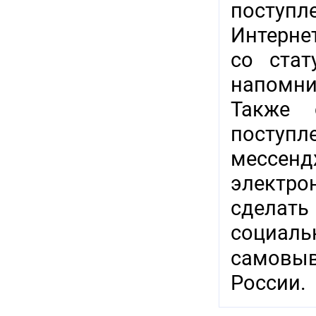
поступл
Интерне
со стат
напомни
Также 
поступл
мессенд
электр
сделат
социаль
самовыв
России.