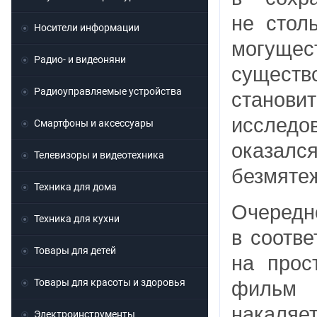
не стол
Носители информации
могуще
Радио- и видеоняни
существ
Радиоуправляемые устройства
стано
исследо
Смартфоны и аксессуары
оказалс
Телевизоры и видеотехника
безмяте
Техника для дома
Очередн
Техника для кухни
в соотве
Товары для детей
на прос
Товары для красоты и здоровья
фильм и
накаля
Электроинструменты