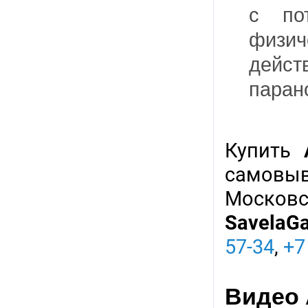
с по
физич
дейс
паран
Купить
самовы
Московс
SavelaG
57-34
,
+7
Видео A