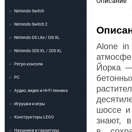
Описание
Nintendo Switch
Nintendo Switch 2
Описани
Nintendo DS Lite / DSi XL
Alone i
Nintendo 3DS XL / 2DS XL
атмосф
Ретро консоли
Йорка —
бетонны
PC
растител
Аудио, видео и Hi-Fi техника
десятил
Игрушки и игры
шоссе и
Конструкторы LEGO
знают, 
в сохр
Наушники и гарнитуры