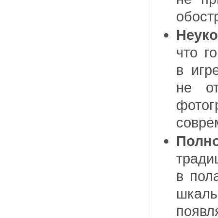
обост
Неуко
что г
в игр
не о
фото
совре
Полн
тради
в пол
шкалы
появ