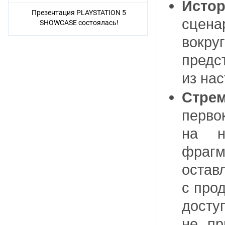
Исто
Презентация PLAYSTATION 5
сцена
SHOWCASE состоялась!
вокру
предс
из на
Стре
перв
на н
фраг
остав
с про
досту
не пр