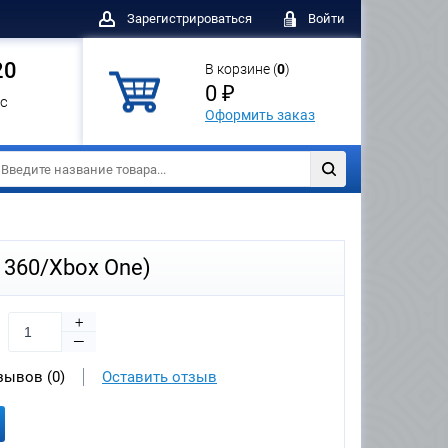
Зарегистрироваться
Войти
20
В корзине (
0
)
0 ₽
с
Оформить заказ
x 360/Xbox One)
+
—
зывов (0)
Оставить отзыв