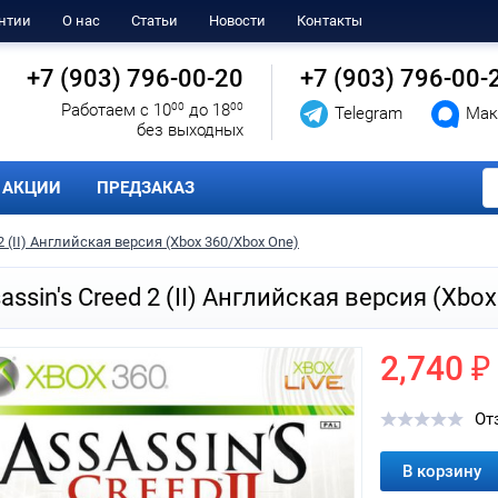
нтии
О нас
Статьи
Новости
Контакты
+7 (903) 796-00-20
+7 (903) 796-00-
Работаем с 10
00
до 18
00
Telegram
Мак
без выходных
АКЦИИ
ПРЕДЗАКАЗ
 2 (II) Английская версия (Xbox 360/Xbox One)
assin's Creed 2 (II) Английская версия (Xbo
2,740 ₽
От
В корзину