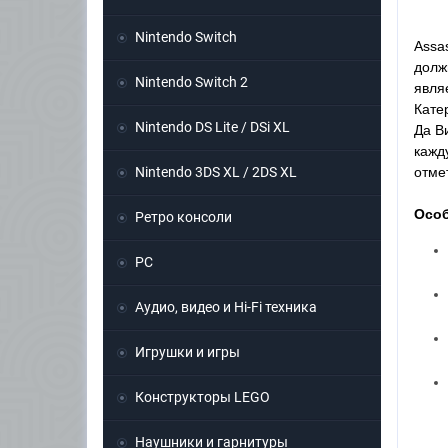
Nintendo Switch
Assa
долж
Nintendo Switch 2
явля
Кате
Nintendo DS Lite / DSi XL
Да В
кажд
Nintendo 3DS XL / 2DS XL
отме
Особ
Ретро консоли
PC
Аудио, видео и Hi-Fi техника
Игрушки и игры
Конструкторы LEGO
Наушники и гарнитуры