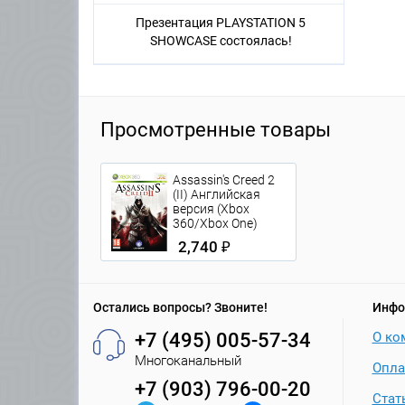
Презентация PLAYSTATION 5
SHOWCASE состоялась!
Просмотренные товары
Assassin's Creed 2
(II) Английская
версия (Xbox
360/Xbox One)
2,740 ₽
Остались вопросы? Звоните!
Инфо
+7 (495) 005-57-34
О ко
Многоканальный
Опла
+7 (903) 796-00-20
Стат