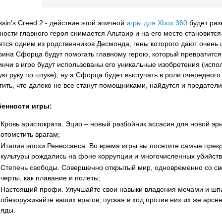
ssin's Creed 2 - действие этой эпичной
игры для Xbox 360
будет раз
ности главного героя снимается Альтаир и на его месте становится
ется одним из родственников Десмонда, гены которого дают очен
рина Сфорца будут помогать главному герою, который превратится
инчи в игре будут использованы его уникальные изобретения (исп
ую руку по штуке), ну а Сфорца будет выступать в роли очередного
тить, что далеко не все станут помощниками, найдутся и предатели
енности игры:
Кровь аристократа. Эцио – новый разбойник ассасин для новой эр
отомстить врагам;
Италия эпохи Ренессанса. Во время игры вы посетите самые прекр
культуры рождались на фоне коррупции и многочисленных убийств
Степень свободы. Совершенно открытый мир, одновременно со св
черты, как плавание и полеты;
Настоящий профи. Улучшайте свои навыки владения мечами и шпа
обезоруживайте ваших врагов, пуская в ход против них их же арсе
яды.