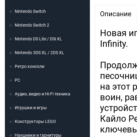
Nintendo Switch
Описание
Nintendo Switch 2
Новая иг
Nintendo DS Lite / DSi XL
Infinity.
Nintendo 3DS XL / 2DS XL
Продолж
Ретро консоли
песочниц
PC
на этот 
Аудио, видео и Hi-Fi техника
воин, р
устройст
Игрушки и игры
Кайло Ре
Конструкторы LEGO
ключевы
Наушники и гарнитуры