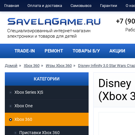
Главная
Оплата и доставка
Самовывоз
Гарантии
О на
+7 (9
Рабо
Cпециализированный интернет-магазин
электроники и товаров для детей
TRADE-IN
РЕМОНТ
ТОВАРЫ Б/У
АКЦИИ
Домой
Xbox 360
Игры Xbox 360
Disney Infinity 3.0 Star Wars Ст
КАТЕГОРИИ
Disney 
Xbox Series X|S
(Xbox 
Xbox One
Xbox 360
Приставки Xbox 360