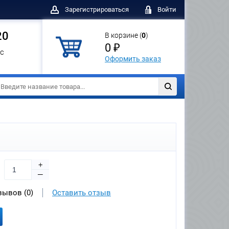
Зарегистрироваться
Войти
20
В корзине (
0
)
0 ₽
с
Оформить заказ
+
—
зывов (0)
Оставить отзыв