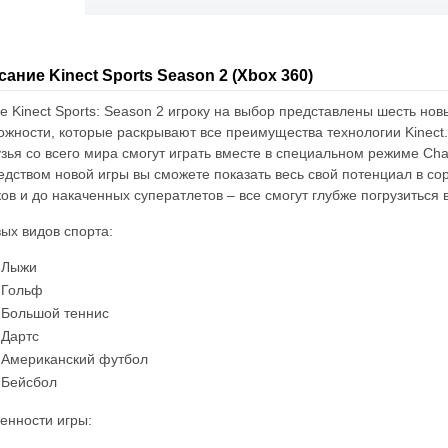
ание Kinect Sports Season 2 (Xbox 360)
ре Kinect Sports: Season 2 игроку на выбор представлены шесть но
ожности, которые раскрывают все преимущества технологии Kinect
узья со всего мира смогут играть вместе в специальном режиме Chal
едством новой игры вы сможете показать весь свой потенциал в со
ков и до накаченных суператлетов – все смогут глубже погрузитьс
вых видов спорта:
Лыжи
Гольф
Большой теннис
Дартс
Американский футбол
Бейсбол
енности игры: