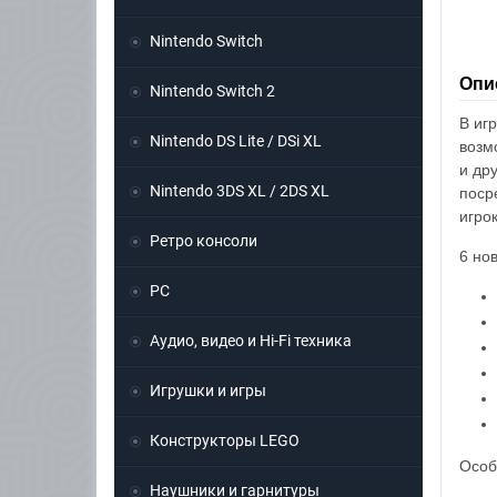
Nintendo Switch
Опис
Nintendo Switch 2
В иг
Nintendo DS Lite / DSi XL
возм
и др
Nintendo 3DS XL / 2DS XL
поср
игро
Ретро консоли
6 но
PC
Аудио, видео и Hi-Fi техника
Игрушки и игры
Конструкторы LEGO
Особ
Наушники и гарнитуры