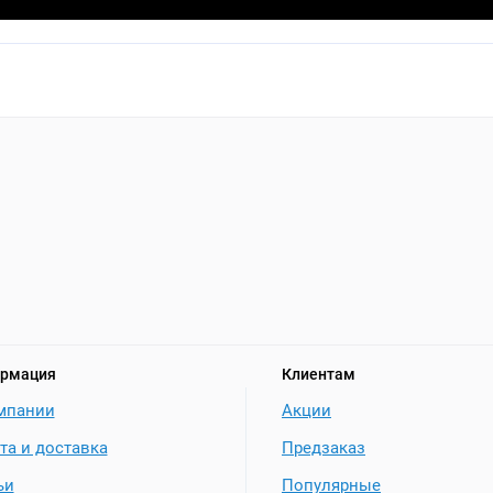
рмация
Клиентам
мпании
Акции
та и доставка
Предзаказ
ьи
Популярные