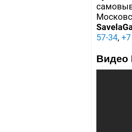
самовыв
Московск
SavelaG
57-34
,
+7
Видео R