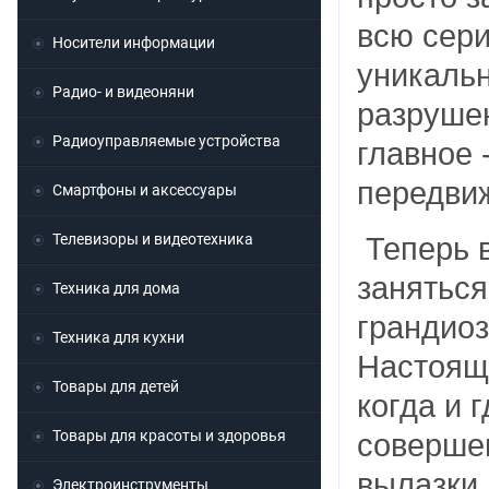
всю сери
Носители информации
уникальн
Радио- и видеоняни
разруше
Радиоуправляемые устройства
главное 
передви
Смартфоны и аксессуары
Телевизоры и видеотехника
Теперь в
заняться
Техника для дома
грандиоз
Техника для кухни
Настояща
Товары для детей
когда и 
Товары для красоты и здоровья
совершен
вылазки 
Электроинструменты