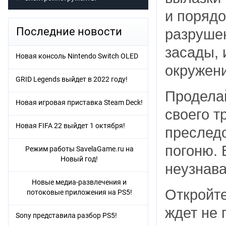
и порядо
Последние новости
разрушен
засады, 
Новая консоль Nintendo Switch OLED
окружени
GRID Legends выйдет в 2022 году!
Проделай
Новая игровая приставка Steam Deck!
своего т
Новая FIFA 22 выйдет 1 октября!
преследо
погоню. 
Режим работы SavelaGame.ru на
Новый год!
неузнав
Новые медиа-развлечения и
Откройте
потоковые приложения на PS5!
ждет не 
Sony представила разбор PS5!