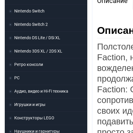
Описание
Nintendo Switch
Nintendo Switch 2
Описани
Nintendo DS Lite / DSi XL
Полстол
Nintendo 3DS XL / 2DS XL
Faction,
Ретро консоли
вожделен
продолжа
PC
Faction:
Аудио, видео и Hi-Fi техника
сопротив
Игрушки и игры
своих ид
Конструкторы LEGO
подавить
просто з
Наушники и гарнитуры