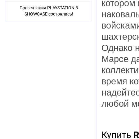
котором
Презентация PLAYSTATION 5
наковал
SHOWCASE состоялась!
войсками
шахтерск
Однако н
Марсе да
коллекти
время к
надейтес
любой мо
Купить
R