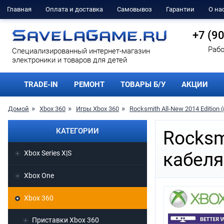
Главная
Оплата и доставка
Самовывоз
Гарантии
О на
+7 (9
Рабо
Cпециализированный интернет-магазин
электроники и товаров для детей
TRADE-IN
РЕМОНТ
ТОВАРЫ Б/У
АКЦИИ
Домой
Xbox 360
Игры Xbox 360
Rocksmith All-New 2014 Edition 
КАТЕГОРИИ
Rocksmi
Xbox Series X|S
кабеля
Xbox One
Xbox 360
Приставки Xbox 360