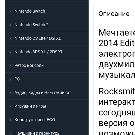
Nintendo Switch
Описание
Nintendo Switch 2
Мечтаете
Nintendo DS Lite / DSi XL
2014 Edi
электрог
Nintendo 3DS XL / 2DS XL
двухмил
Ретро консоли
музыкал
PC
Rocksmit
Аудио, видео и Hi-Fi техника
интерак
Игрушки и игры
сегодня
Конструкторы LEGO
версия 
возможно
Наушники и гарнитуры