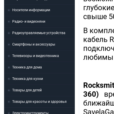
глубокие
Носители информации
свыше 5
Радио- и видеоняни
В компле
Радиоуправляемые устройства
кабель R
Смартфоны и аксессуары
подключ
любимым
Телевизоры и видеотехника
Техника для дома
Техника для кухни
Rocksmit
Товары для детей
360)
вре
ближай
Товары для красоты и здоровья
Savela
Электроинструменты