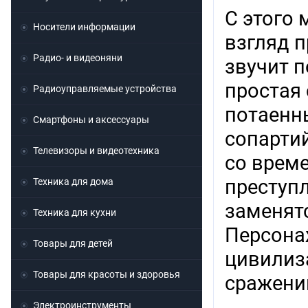
С этого 
Носители информации
взгляд п
Радио- и видеоняни
звучит п
простая 
Радиоуправляемые устройства
потаенны
Смартфоны и аксессуары
сопарти
Телевизоры и видеотехника
со врем
преступл
Техника для дома
заменятс
Техника для кухни
Персона
Товары для детей
цивилиз
Товары для красоты и здоровья
сражени
Электроинструменты