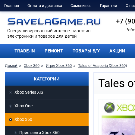
Главная
Оплата и доставка
Самовывоз
Гарантии
О на
+7 (9
Рабо
Cпециализированный интернет-магазин
электроники и товаров для детей
TRADE-IN
РЕМОНТ
ТОВАРЫ Б/У
АКЦИИ
Домой
Xbox 360
Игры Xbox 360
Tales of Vesperia (Xbox 360)
КАТЕГОРИИ
Tales o
Xbox Series X|S
Xbox One
Xbox 360
Приставки Xbox 360