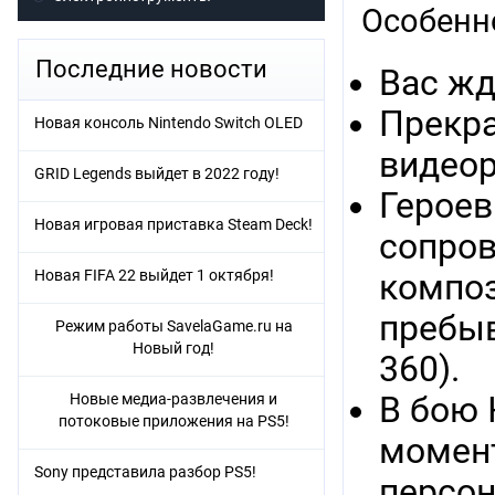
Особенн
Последние новости
Вас жд
Прекра
Новая консоль Nintendo Switch OLED
видеор
GRID Legends выйдет в 2022 году!
Героев
Новая игровая приставка Steam Deck!
сопро
Новая FIFA 22 выйдет 1 октября!
композ
пребыв
Режим работы SavelaGame.ru на
Новый год!
360).
Новые медиа-развлечения и
В бою 
потоковые приложения на PS5!
момент
Sony представила разбор PS5!
персон