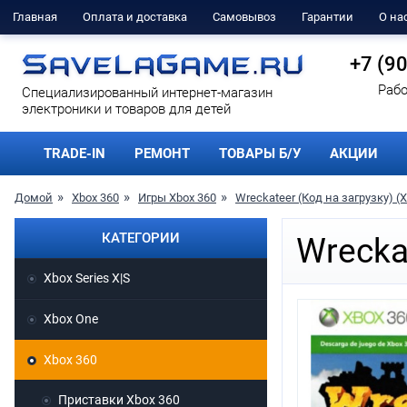
Главная
Оплата и доставка
Самовывоз
Гарантии
О на
+7 (9
Рабо
Cпециализированный интернет-магазин
электроники и товаров для детей
TRADE-IN
РЕМОНТ
ТОВАРЫ Б/У
АКЦИИ
Домой
Xbox 360
Игры Xbox 360
Wreckateer (Код на загрузку) (
КАТЕГОРИИ
Wrecka
Xbox Series X|S
Xbox One
Xbox 360
Приставки Xbox 360