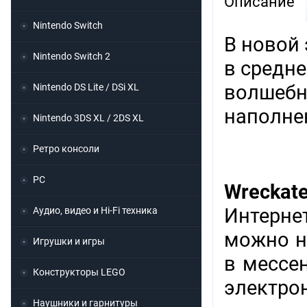
Описание
Nintendo Switch
В новой 
Nintendo Switch 2
в средн
волшебн
Nintendo DS Lite / DSi XL
наполне
Nintendo 3DS XL / 2DS XL
Ретро консоли
PC
Wreckat
Интерне
Аудио, видео и Hi-Fi техника
можно н
Игрушки и игры
в мессен
Конструкторы LEGO
электр
Наушники и гарнитуры