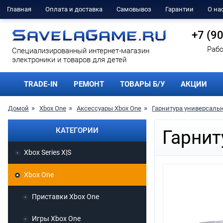
Главная
Оплата и доставка
Самовывоз
Гарантии
О на
+7 (9
Рабо
Cпециализированный интернет-магазин
электроники и товаров для детей
TRADE-IN
РЕМОНТ
ТОВАРЫ Б/У
АКЦИИ
Домой
Xbox One
Аксессуары Xbox One
Гарнитура универсальна
КАТЕГОРИИ
Гарнит
Xbox Series X|S
Xbox One
Приставки Xbox One
Игры Xbox One