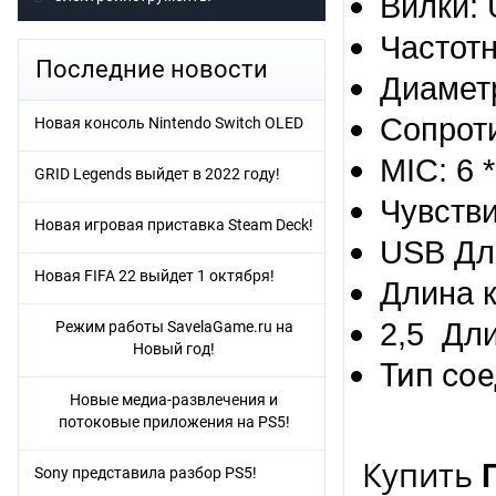
Вилки: 
Частотн
Последние новости
Диамет
Сопрот
Новая консоль Nintendo Switch OLED
MIC: 6 
GRID Legends выйдет в 2022 году!
Чувстви
Новая игровая приставка Steam Deck!
USB Дл
Новая FIFA 22 выйдет 1 октября!
Длина к
2,5 Дли
Режим работы SavelaGame.ru на
Новый год!
Тип со
Новые медиа-развлечения и
потоковые приложения на PS5!
Купить
Sony представила разбор PS5!