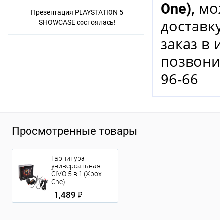
,
мож
One
)
Презентация PLAYSTATION 5
доставк
SHOWCASE состоялась!
заказ в
позвони
96-66
Просмотренные товары
Гарнитура
универсальная
OIVO 5 в 1 (Xbox
One)
1,489 ₽