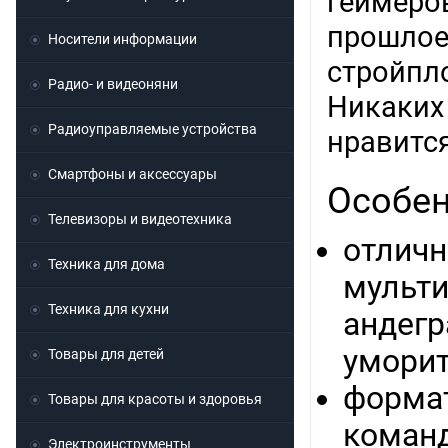
геймеро
прошлое
Носители информации
стройп
Радио- и видеоняни
Никаких
Радиоуправляемые устройства
нравится
Смартфоны и аксессуары
Особен
Телевизоры и видеотехника
отлич
Техника для дома
мульт
Техника для кухни
анде
уморит
Товары для детей
формат
Товары для красоты и здоровья
команд
Электроинструменты