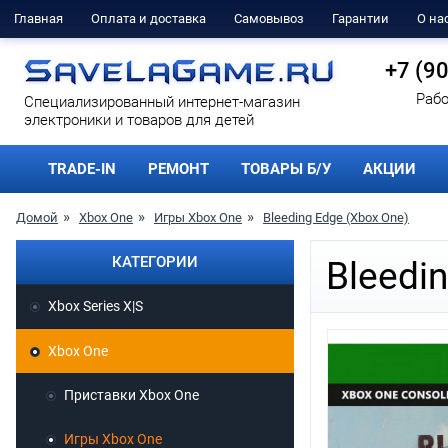
Главная
Оплата и доставка
Самовывоз
Гарантии
О на
+7 (9
Рабо
Cпециализированный интернет-магазин
электроники и товаров для детей
TRADE-IN
РЕМОНТ
ТОВАРЫ Б/У
АКЦИИ
Домой
Xbox One
Игры Xbox One
Bleeding Edge (Xbox One)
КАТЕГОРИИ
Bleedi
Xbox Series X|S
Xbox One
Приставки Xbox One
Игры Xbox One