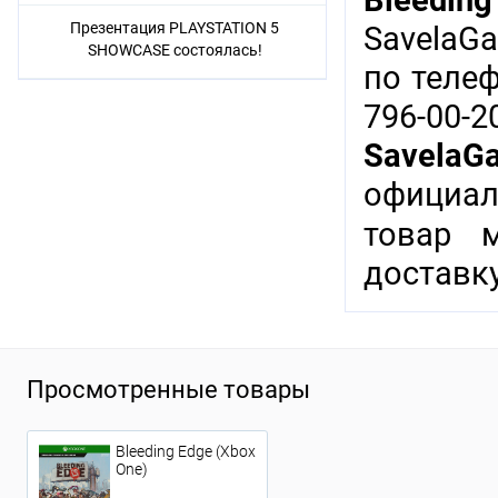
Bleeding
Презентация PLAYSTATION 5
SavelaG
SHOWCASE состоялась!
по теле
796-00-
SavelaG
официал
товар 
доставку
Просмотренные товары
Bleeding Edge (Xbox
One)