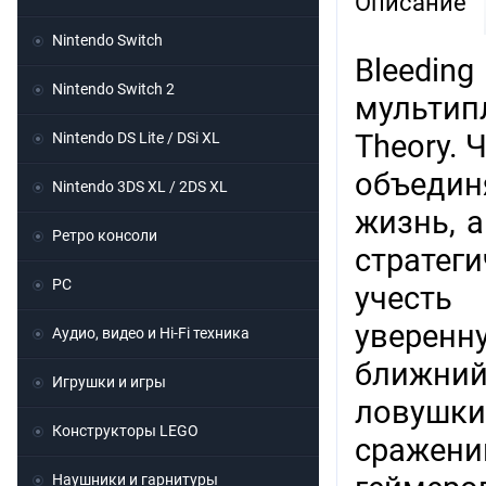
Описание
Nintendo Switch
Bleedin
Nintendo Switch 2
мультип
Theory.
Nintendo DS Lite / DSi XL
объедин
Nintendo 3DS XL / 2DS XL
жизнь, 
Ретро консоли
стратег
PC
учесть
уверен
Аудио, видео и Hi-Fi техника
ближний
Игрушки и игры
ловушки
Конструкторы LEGO
сражени
Наушники и гарнитуры