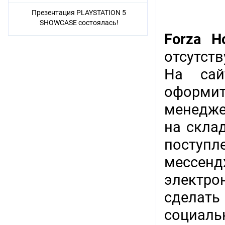
Презентация PLAYSTATION 5
SHOWCASE состоялась!
Forza H
отсутст
На сай
оформить
менедже
на скла
поступл
мессенд
электр
сделат
социаль