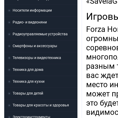
«Savela
Носители информации
Игровы
Радио- и видеоняни
Forza Ho
Радиоуправляемые устройства
огромны
соревно
Смартфоны и аксессуары
многопо
Телевизоры и видеотехника
разным 
Техника для дома
вас жде
Техника для кухни
место и
может пр
Товары для детей
это буде
Товары для красоты и здоровья
видимост
Электроинструменты