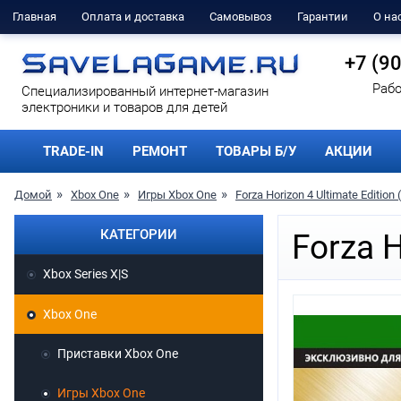
Главная
Оплата и доставка
Самовывоз
Гарантии
О на
+7 (9
Рабо
Cпециализированный интернет-магазин
электроники и товаров для детей
TRADE-IN
РЕМОНТ
ТОВАРЫ Б/У
АКЦИИ
Домой
Xbox One
Игры Xbox One
Forza Horizon 4 Ultimate Edition
КАТЕГОРИИ
Forza H
Xbox Series X|S
Xbox One
Приставки Xbox One
Игры Xbox One