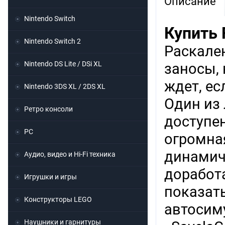
Описание
Nintendo Switch
Купить 
Nintendo Switch 2
Раскале
Nintendo DS Lite / DSi XL
заносы,
ждет, е
Nintendo 3DS XL / 2DS XL
Один из
Ретро консоли
доступе
PC
огромная
динамич
Аудио, видео и Hi-Fi техника
доработ
Игрушки и игры
показать
Конструкторы LEGO
автосим
Наушники и гарнитуры