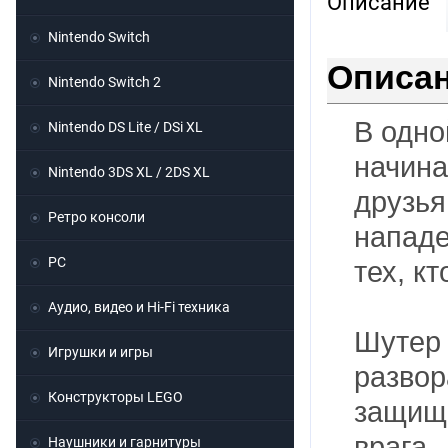
Описание
Nintendo Switch
Описан
Nintendo Switch 2
В одно
Nintendo DS Lite / DSi XL
начина
Nintendo 3DS XL / 2DS XL
друзь
Ретро консоли
нападе
PC
тех, к
Аудио, видео и Hi-Fi техника
Шутер 
Игрушки и игры
развор
Конструкторы LEGO
защища
врага
Наушники и гарнитуры