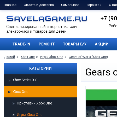
Главная
Оплата и доставка
Самовывоз
Гарантии
О на
+7 (9
Рабо
Cпециализированный интернет-магазин
электроники и товаров для детей
TRADE-IN
РЕМОНТ
ТОВАРЫ Б/У
АКЦИИ
Домой
Xbox One
Игры Xbox One
Gears of War 4 (Xbox One)
КАТЕГОРИИ
Gears 
Xbox Series X|S
Xbox One
Приставки Xbox One
Игры Xbox One