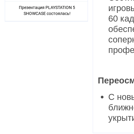
игров
Презентация PLAYSTATION 5
SHOWCASE состоялась!
60 ка
обесп
сопер
профе
Переосм
С нов
ближн
укрыт