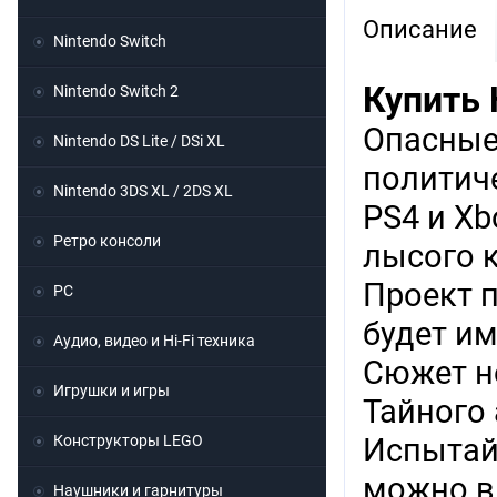
Описание
Nintendo Switch
Купить 
Nintendo Switch 2
Опасные
Nintendo DS Lite / DSi XL
политиче
Nintendo 3DS XL / 2DS XL
PS4 и X
Ретро консоли
лысого к
Проект 
PC
будет и
Аудио, видео и Hi-Fi техника
Сюжет не
Игрушки и игры
Тайного 
Конструкторы LEGO
Испытай
можно в
Наушники и гарнитуры