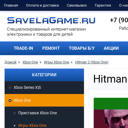
Главная
Оплата и доставка
Самовывоз
Гарантии
О на
+7 (9
Рабо
Cпециализированный интернет-магазин
электроники и товаров для детей
TRADE-IN
РЕМОНТ
ТОВАРЫ Б/У
АКЦИИ
Домой
Xbox One
Игры Xbox One
Hitman 2 (Xbox One)
КАТЕГОРИИ
Hitman
Xbox Series X|S
Xbox One
Приставки Xbox One
Игры Xbox One