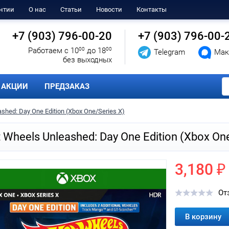
нтии
О нас
Статьи
Новости
Контакты
+7 (903) 796-00-20
+7 (903) 796-00-
Работаем с 10
00
до 18
00
Telegram
Мак
без выходных
АКЦИИ
ПРЕДЗАКАЗ
shed: Day One Edition (Xbox One/Series X)
 Wheels Unleashed: Day One Edition (Xbox One
3,180 ₽
От
В корзину