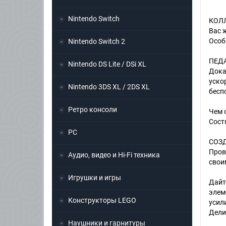
Nintendo Switch
КОЛЛ
Вас 
Особ
Nintendo Switch 2
ПЕДА
Nintendo DS Lite / DSi XL
Дока
уско
Nintendo 3DS XL / 2DS XL
бесп
Ретро консоли
Чем 
Сост
PC
СОЗ
Пров
Аудио, видео и Hi-Fi техника
свои
Игрушки и игры
Дайт
элем
Конструкторы LEGO
усил
Дели
Наушники и гарнитуры