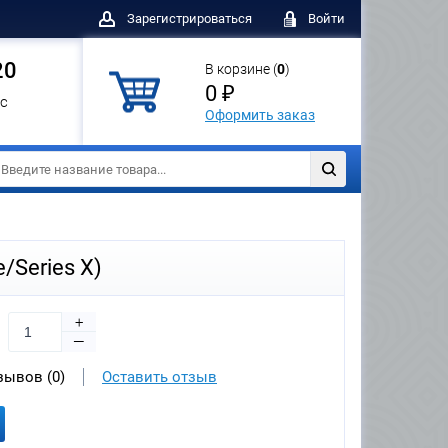
Зарегистрироваться
Войти
20
В корзине (
0
)
0 ₽
с
Оформить заказ
/Series X)
+
—
зывов (0)
Оставить отзыв