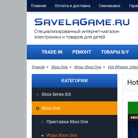
Главная
Оплата и доставка
Самовывоз
Гара
Cпециализированный интернет-магазин
электроники и товаров для детей
TRADE-IN
РЕМОНТ
ТОВАРЫ Б/У
Домой
Xbox One
Игры Xbox One
Hot Wheels Unlea
КАТЕГОРИИ
Hot
Xbox Series X|S
Xbox One
Приставки Xbox One
Игры Xbox One