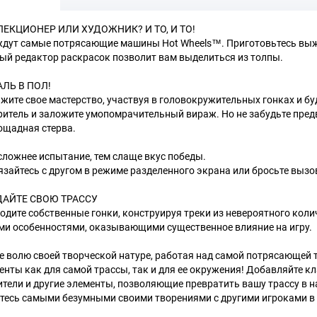
ЕКЦИОНЕР ИЛИ ХУДОЖНИК? И ТО, И ТО!
ждут самые потрясающие машины Hot Wheels™. Приготовьтесь выжа
ый редактор раскрасок позволит вам выделиться из толпы.
ЛЬ В ПОЛ!
жите свое мастерство, участвуя в головокружительных гонках и бу
ритель и заложите умопомрачительный вираж. Но не забудьте пред
ощадная стерва.
сложнее испытание, тем слаще вкус победы.
язайтесь с другом в режиме разделенного экрана или бросьте вызов
ДАЙТЕ СВОЮ ТРАССУ
одите собственные гонки, конструируя треки из невероятного кол
ми особенностями, оказывающими существенное влияние на игру.
е волю своей творческой натуре, работая над самой потрясающей 
енты как для самой трассы, так и для ее окружения! Добавляйте к
ители и другие элементы, позволяющие превратить вашу трассу в 
тесь самыми безумными своими творениями с другими игроками в 