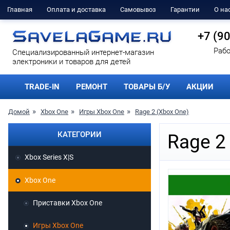
Главная
Оплата и доставка
Самовывоз
Гарантии
О на
+7 (9
Рабо
Cпециализированный интернет-магазин
электроники и товаров для детей
TRADE-IN
РЕМОНТ
ТОВАРЫ Б/У
АКЦИИ
Домой
Xbox One
Игры Xbox One
Rage 2 (Xbox One)
КАТЕГОРИИ
Rage 2
Xbox Series X|S
Xbox One
Приставки Xbox One
Игры Xbox One