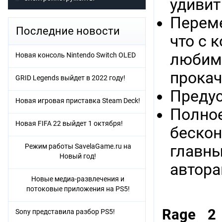
удивит
Переме
Последние новости
что с 
любима
Новая консоль Nintendo Switch OLED
прокач
GRID Legends выйдет в 2022 году!
Предус
Новая игровая приставка Steam Deck!
Полное
Новая FIFA 22 выйдет 1 октября!
бескон
Режим работы SavelaGame.ru на
главны
Новый год!
автора
Новые медиа-развлечения и
потоковые приложения на PS5!
Rage 2
Sony представила разбор PS5!