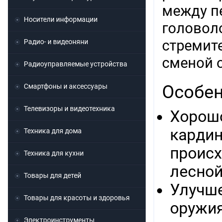
между п
Носители информации
головол
стремит
Радио- и видеоняни
сменой 
Радиоуправляемые устройства
Особен
Смартфоны и аксессуары
Телевизоры и видеотехника
Хорошо
кардин
Техника для дома
происх
Техника для кухни
лесной
Товары для детей
Улучше
Товары для красоты и здоровья
оружия
Электроинструменты