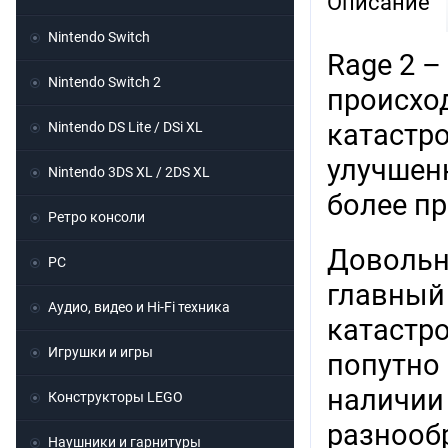
Описание
Nintendo Switch
Rage 2 –
Nintendo Switch 2
происхо
катастро
Nintendo DS Lite / DSi XL
улучшен
Nintendo 3DS XL / 2DS XL
более п
Ретро консоли
Довольно
PC
главный
Аудио, видео и Hi-Fi техника
катастро
Игрушки и игры
попутно
наличии
Конструкторы LEGO
разнооб
Наушники и гарнитуры