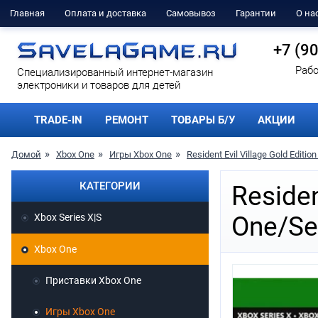
Главная
Оплата и доставка
Самовывоз
Гарантии
О на
+7 (9
Рабо
Cпециализированный интернет-магазин
электроники и товаров для детей
TRADE-IN
РЕМОНТ
ТОВАРЫ Б/У
АКЦИИ
Домой
Xbox One
Игры Xbox One
Resident Evil Village Gold Editio
КАТЕГОРИИ
Residen
Xbox Series X|S
One/Se
Xbox One
Приставки Xbox One
Игры Xbox One