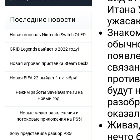
Итана 
ужасаю
Последние новости
Знаком
Новая консоль Nintendo Switch OLED
обычно
GRID Legends выйдет в 2022 году!
появлен
Новая игровая приставка Steam Deck!
связан
против
Новая FIFA 22 выйдет 1 октября!
будут 
Режим работы SavelaGame.ru на
Новый год!
разобр
оказал
Новые медиа-развлечения и
потоковые приложения на PS5!
Живая,
Sony представила разбор PS5!
нечто 