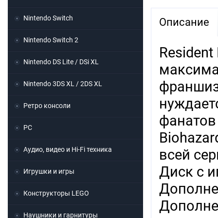
Nintendo Switch
Описание
Nintendo Switch 2
Resident 
Nintendo DS Lite / DSi XL
максима
франшизы
Nintendo 3DS XL / 2DS XL
нуждает
Ретро консоли
фанатов 
PC
Biohaza
Аудио, видео и Hi-Fi техника
всей сери
Диск с и
Игрушки и игры
Дополнен
Конструкторы LEGO
Дополне
Наушники и гарнитуры