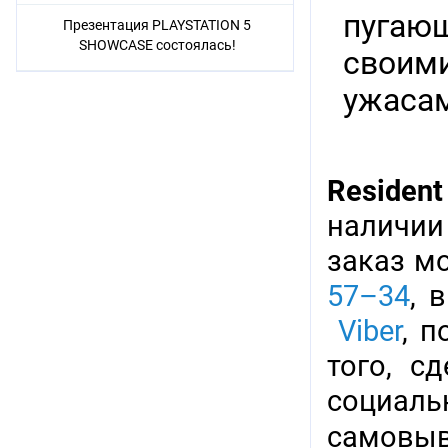
пугающ
Презентация PLAYSTATION 5
SHOWCASE состоялась!
своими
ужасам
Resident
наличии
заказ м
57–34
, 
Viber
, 
того, с
социаль
самовыв