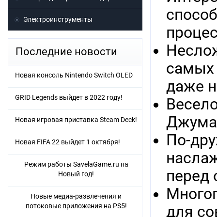
способ
Электроинструменты
процес
Неслож
Последние новости
самых 
Новая консоль Nintendo Switch OLED
даже н
GRID Legends выйдет в 2022 году!
Весело
Джуман
Новая игровая приставка Steam Deck!
По-дру
Новая FIFA 22 выйдет 1 октября!
наслаж
Режим работы SavelaGame.ru на
перед 
Новый год!
Многог
Новые медиа-развлечения и
потоковые приложения на PS5!
для со