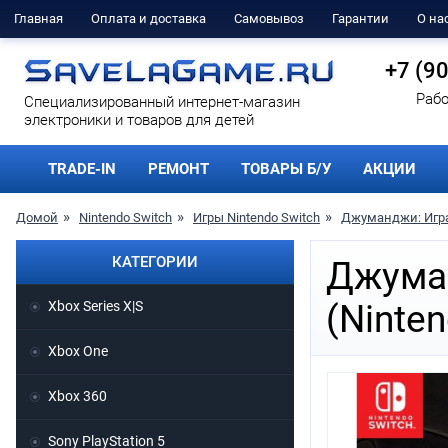
Главная
Оплата и доставка
Самовывоз
Гарантии
О на
+7 (9
Рабо
Cпециализированный интернет-магазин
электроники и товаров для детей
TRADE-IN
РЕМОНТ
ТОВАРЫ Б/У
АКЦИИ
Домой
Nintendo Switch
Игры Nintendo Switch
Джуманджи: Игра 
КАТЕГОРИИ
Джуман
Xbox Series X|S
(Ninten
Xbox One
Xbox 360
Sony PlayStation 5