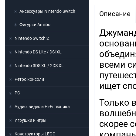
Аксессуары Nintendo Switch
Описание
Фигурки Amiibo
Джуманд
Nintendo Switch 2
основан
объедин
Nintendo DS Lite / DSi XL
всеми с
Nintendo 3DS XL / 2DS XL
путешест
Ретро консоли
ищет сп
PC
Только 
Аудио, видео и Hi-Fi техника
волшебн
Игрушки и игры
скорее с
компань
Конструкторы LEGO