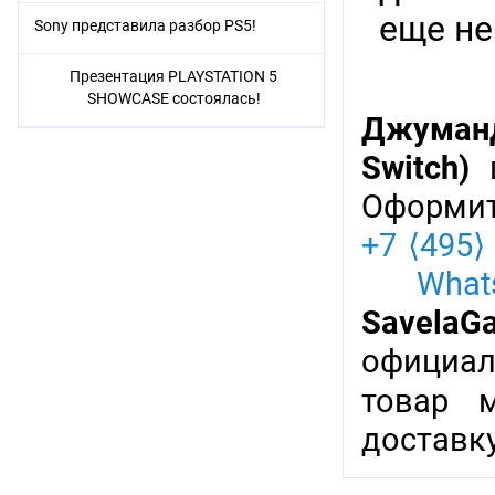
еще не
Sony представила разбор PS5!
Презентация PLAYSTATION 5
SHOWCASE состоялась!
Джуманд
Switch)
в
Оформит
+7 ⟨495⟩
Whats
SavelaG
официал
товар 
доставку