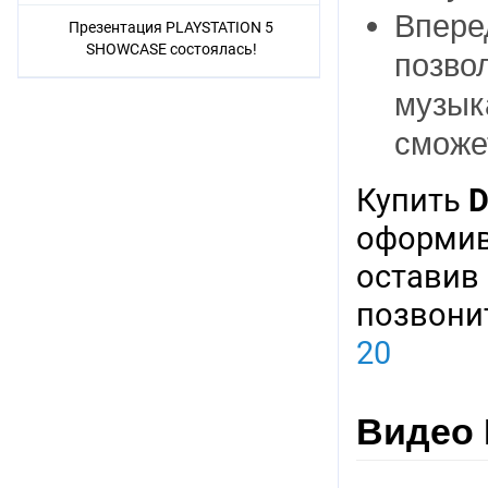
Впере
Презентация PLAYSTATION 5
SHOWCASE состоялась!
позво
музык
сможе
Купить
D
оформив
оставив 
позвони
20
Видео 