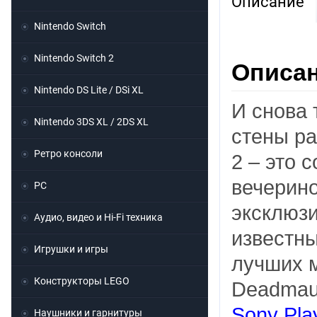
Описание
Nintendo Switch
Nintendo Switch 2
Описан
Nintendo DS Lite / DSi XL
И снова 
Nintendo 3DS XL / 2DS XL
стены ра
Ретро консоли
2 – это 
вечерино
PC
эксклюзи
Аудио, видео и Hi-Fi техника
известн
Игрушки и игры
лучших 
Конструкторы LEGO
Deadmau5
Sony Pla
Наушники и гарнитуры