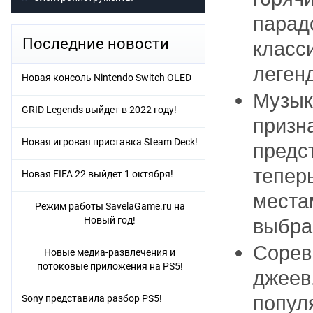
парад
Последние новости
класс
леген
Новая консоль Nintendo Switch OLED
Музык
GRID Legends выйдет в 2022 году!
призн
Новая игровая приставка Steam Deck!
предс
тепер
Новая FIFA 22 выйдет 1 октября!
места
Режим работы SavelaGame.ru на
Новый год!
выбра
Сорев
Новые медиа-развлечения и
потоковые приложения на PS5!
джеев.
попул
Sony представила разбор PS5!