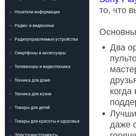
то, что 
Носители информации
Радио- и видеоняни
Основны
Радиоуправляемые устройства
Два о
Смартфоны и аксессуары
пульт
Телевизоры и видеотехника
масте
друзь
Техника для дома
когда 
Техника для кухни
подде
Товары для детей
Лучши
Товары для красоты и здоровья
даже 
горяч
Электроинструменты