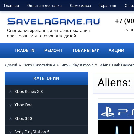
Главная
Оплата и доставка
Самовывоз
Гарантии
О на
+7 (9
Рабо
Cпециализированный интернет-магазин
электроники и товаров для детей
TRADE-IN
РЕМОНТ
ТОВАРЫ Б/У
АКЦИИ
Домой
Sony PlayStation 4
Игры PlayStation 4
Aliens: Dark Descen
КАТЕГОРИИ
Aliens:
Xbox Series X|S
Xbox One
Xbox 360
Sony PlayStation 5