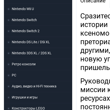
Описание
Nintendo Wii U
Сразите
Nintendo Switch
истории
Nintendo Switch 2
ксеномо
претори
Nintendo DS Lite / DSi XL
другими
Nintendo 3DS XL / 2DS XL
новую у
Ретро консоли
пришель
PC
Руководи
Аудио, видео и Hi-Fi техника
миссии к
ресурса
Игрушки и игры
постоян
Конструкторы LEGO