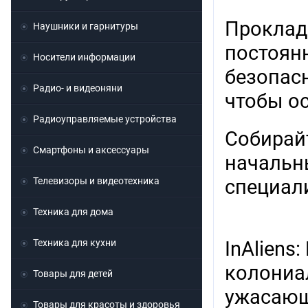
Проклад
Наушники и гарнитуры
постоянн
Носители информации
безопас
Радио- и видеоняни
чтобы ос
Радиоуправляемые устройства
Собирайт
Смартфоны и аксессуары
начальн
Телевизоры и видеотехника
специал
Техника для дома
Техника для кухни
InAliens
колониа
Товары для детей
ужасающ
Товары для красоты и здоровья