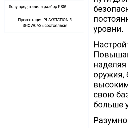
безопас
Sony представила разбор PS5!
постоян
Презентация PLAYSTATION 5
SHOWCASE состоялась!
уровни.
Настрой
Повышай
наделяя
оружия,
высоким
свою баз
больше 
Разумно