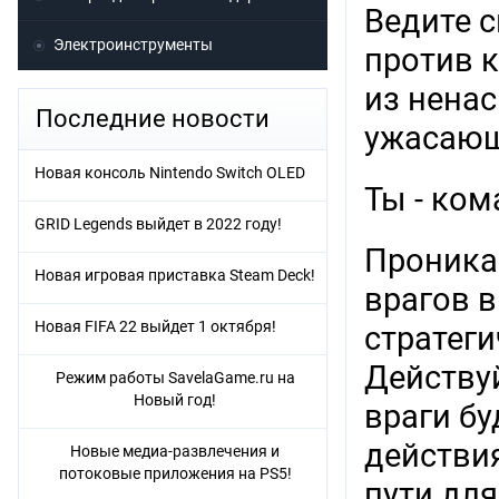
Ведите с
Электроинструменты
против 
из нена
Последние новости
ужасающ
Новая консоль Nintendo Switch OLED
Ты - ком
GRID Legends выйдет в 2022 году!
Проника
Новая игровая приставка Steam Deck!
врагов 
Новая FIFA 22 выйдет 1 октября!
стратег
Действуй
Режим работы SavelaGame.ru на
Новый год!
враги бу
действи
Новые медиа-развлечения и
потоковые приложения на PS5!
пути для