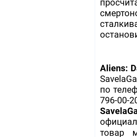
просчит
смертон
сталкив
останов
Aliens: 
SavelaG
по теле
796-00-
SavelaG
официал
товар 