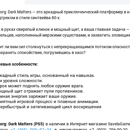
org: Dark Matters — это аркадный приключенческий платформер в к
дтреком в стиле синтвейва 80-х.
с в руках свирепый клинок и мощный щит, а ваша главная задача —
ельцев, наполненный мерзкими существами, и захватить зловещих
ит ли вам сил столкнуться с непрекращающимся потоком опасносте
охранять спокойствие, погрузившись в хаос?
евые особенности:
кадный стиль игры, основанный на навыках.
и уровня сложности.
рок может поднять любое оружие врага.
щный щит отражает пули противников.
мная энергия заряжает ваше оружие.
иятный игровой процесс и плавные анимации.
ерхбыстрый и затягивающий цикл воскрешения
org: Dark Matters (PS5)
в наличии в Интернет-магазине SavelaGame
ефону
+7 ⟨495⟩ 005–57–34
, в мессенджерах +7 (903) 796-00-20