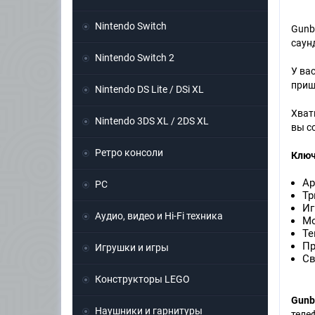
Nintendo Switch
Gunb
саун
Nintendo Switch 2
У ва
приш
Nintendo DS Lite / DSi XL
Хват
Nintendo 3DS XL / 2DS XL
вы с
Ретро консоли
Ключ
Ар
PC
Тр
Иг
Аудио, видео и Hi-Fi техника
Мо
Те
Пр
Игрушки и игры
Св
Конструкторы LEGO
Gunb
Наушники и гарнитуры
тел