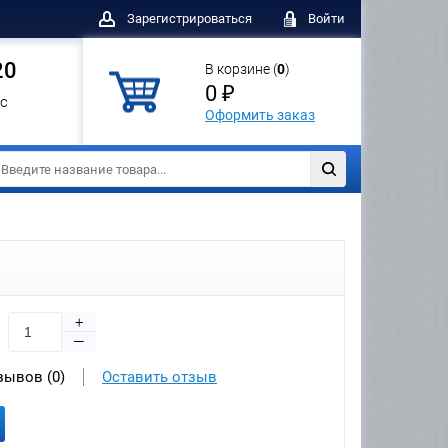
Зарегистрироваться
Войти
20
В корзине (
0
)
0 ₽
с
Оформить заказ
+
—
зывов (0)
Оставить отзыв