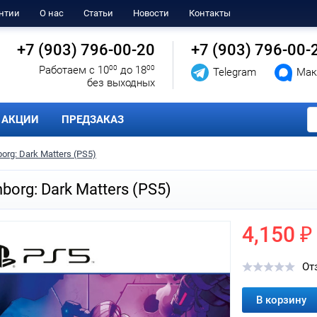
нтии
О нас
Статьи
Новости
Контакты
+7 (903) 796-00-20
+7 (903) 796-00-
Работаем с 10
00
до 18
00
Telegram
Мак
без выходных
АКЦИИ
ПРЕДЗАКАЗ
org: Dark Matters (PS5)
borg: Dark Matters (PS5)
4,150 ₽
От
В корзину