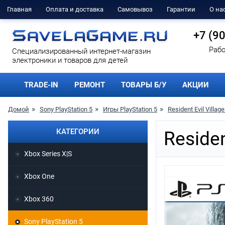
Главная
Оплата и доставка
Самовывоз
Гарантии
О на
+7 (9
Рабо
Cпециализированный интернет-магазин
электроники и товаров для детей
TRADE-IN
РЕМОНТ
ТОВАРЫ Б/У
АКЦИИ
Домой
Sony PlayStation 5
Игры PlayStation 5
Resident Evil Villag
КАТЕГОРИИ
Residen
Xbox Series X|S
Xbox One
Xbox 360
Sony PlayStation 5