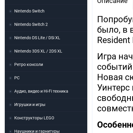
Описание
Nintendo Switch
Попробу
Nintendo Switch 2
было, в 
Resident E
Nintendo DS Lite / DSi XL
Nintendo 3DS XL / 2DS XL
Игра нач
событий 
Ретро консоли
Новая сю
PC
Уинтерс 
Аудио, видео и Hi-Fi техника
свободн
Игрушки и игры
совместн
Конструкторы LEGO
Особенн
Наушники и гарнитуры