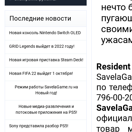
нечто 
пугающ
Последние новости
своими
Новая консоль Nintendo Switch OLED
ужасам
GRID Legends выйдет в 2022 году!
Новая игровая приставка Steam Deck!
Resident 
Новая FIFA 22 выйдет 1 октября!
SavelaG
по теле
Режим работы SavelaGame.ru на
Новый год!
796-00-
SavelaG
Новые медиа-развлечения и
потоковые приложения на PS5!
официал
Sony представила разбор PS5!
товар 