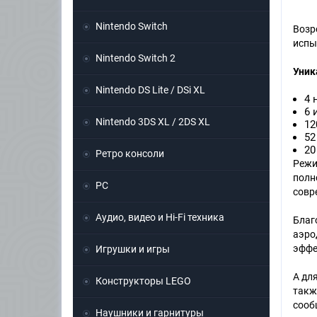
Nintendo Switch
Возр
испы
Nintendo Switch 2
Уник
Nintendo DS Lite / DSi XL
4 
6 
Nintendo 3DS XL / 2DS XL
12
52
20
Ретро консоли
Режи
полн
PC
совр
Аудио, видео и Hi-Fi техника
Благ
аэро
эффе
Игрушки и игры
А дл
Конструкторы LEGO
такж
сооб
Наушники и гарнитуры