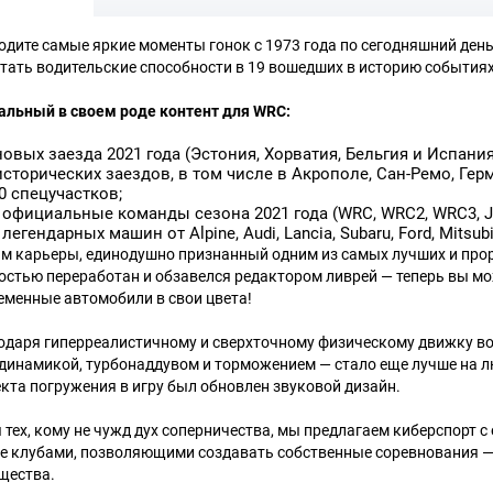
одите самые яркие моменты гонок с 1973 года по сегодняшний ден
тать водительские способности в 19 вошедших в историю события
альный в своем роде контент для WRC:
новых заезда 2021 года (Эстония, Хорватия, Бельгия и Испания
исторических заездов, в том числе в Акрополе, Сан-Ремо, Гер
0 спецучастков;
 официальные команды сезона 2021 года (WRC, WRC2, WRC3, J
 легендарных машин от Alpine, Audi, Lancia, Subaru, Ford, Mitsub
м карьеры, единодушно признанный одним из самых лучших и прор
остью переработан и обзавелся редактором ливрей — теперь вы мо
еменные автомобили в свои цвета!
одаря гиперреалистичному и сверхточному физическому движку в
динамикой, турбонаддувом и торможением — стало еще лучше на 
кта погружения в игру был обновлен звуковой дизайн.
я тех, кому не чужд дух соперничества, мы предлагаем киберспорт
е клубами, позволяющими создавать собственные соревнования — 
щества.