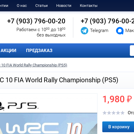
нтии
О нас
Статьи
Новости
Контакты
+7 (903) 796-00-20
+7 (903) 796-00-
Работаем с 10
00
до 18
00
Telegram
Мак
без выходных
АКЦИИ
ПРЕДЗАКАЗ
10 FIA World Rally Championship (PS5)
 10 FIA World Rally Championship (PS5)
1,980 ₽
От
В корзину