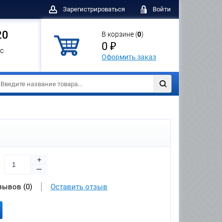
Зарегистрироваться
Войти
20
В корзине (
0
)
0 ₽
с
Оформить заказ
+
—
зывов (0)
Оставить отзыв