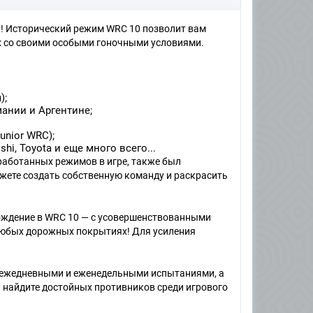
ь! Исторический режим WRC 10 позволит вам
х со своими особыми гоночными условиями.
);
мании и Аргентине;
unior WRC);
ishi, Toyota и еще много всего...
аботанных режимов в игре, также был
жете создать собственную команду и раскрасить
ождение в WRC 10 — с усовершенствованными
любых дорожных покрытиях! Для усиления
 с ежедневными и еженедельными испытаниями, а
найдите достойных противников среди игрового