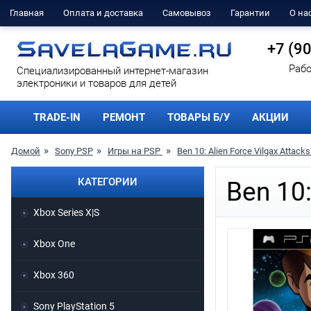
Главная
Оплата и доставка
Самовывоз
Гарантии
О на
+7 (9
Рабо
Cпециализированный интернет-магазин
электроники и товаров для детей
TRADE-IN
РЕМОНТ
ТОВАРЫ Б/У
АКЦИИ
Домой
Sony PSP
Игры на PSP
Ben 10: Alien Force Vilgax Attack
КАТЕГОРИИ
Ben 10:
Xbox Series X|S
Xbox One
Xbox 360
Sony PlayStation 5