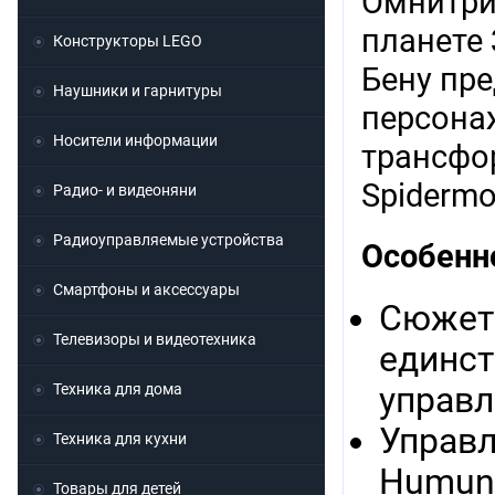
Омнитрик
планете 
Конструкторы LEGO
Бену пре
Наушники и гарнитуры
персонаж
Носители информации
трансфор
Spidermon
Радио- и видеоняни
Радиоуправляемые устройства
Особенн
Смартфоны и аксессуары
Сюжет 
Телевизоры и видеотехника
единст
Техника для дома
управл
Управл
Техника для кухни
Humung
Товары для детей