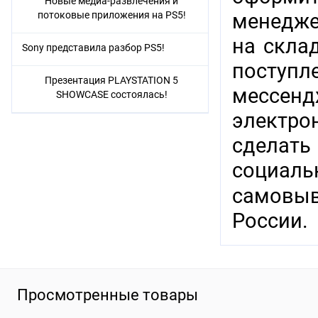
Новые медиа-развлечения и
потоковые приложения на PS5!
менедже
на скла
Sony представила разбор PS5!
поступл
Презентация PLAYSTATION 5
мессенд
SHOWCASE состоялась!
электр
сделат
социаль
самовыв
России.
Просмотренные товары