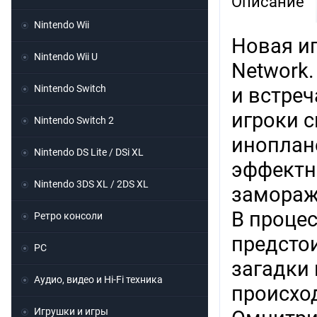
Описание
Nintendo Wii
Новая и
Nintendo Wii U
Network.
Nintendo Switch
и встре
игроки с
Nintendo Switch 2
иноплан
Nintendo DS Lite / DSi XL
эффектно
Nintendo 3DS XL / 2DS XL
замораж
В проце
Ретро консоли
предсто
PC
загадки 
Аудио, видео и Hi-Fi техника
происход
Игрушки и игры