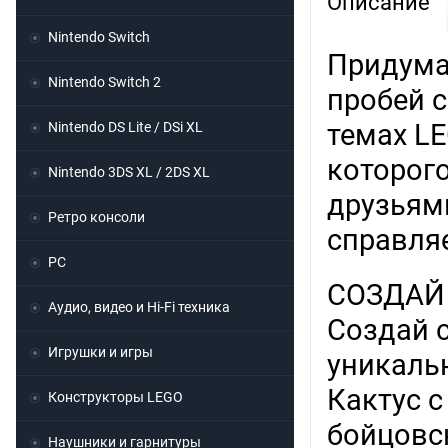
Описание
Nintendo Switch
Придума
Nintendo Switch 2
пробей с
темах L
Nintendo DS Lite / DSi XL
которого
Nintendo 3DS XL / 2DS XL
друзьями
Ретро консоли
справля
PC
СОЗДАЙ
Аудио, видео и Hi-Fi техника
Создай 
Игрушки и игры
уникаль
Кактус 
Конструкторы LEGO
бойцовс
Наушники и гарнитуры