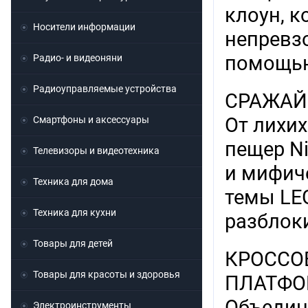
клоун, к
Носители информации
непревз
помощью
Радио- и видеоняни
Радиоуправляемые устройства
СРАЖАЙ
От лихих
Смартфоны и аксессуары
пещер Ni
Телевизоры и видеотехника
и мифич
Техника для дома
темы LE
Техника для кухни
разблок
Товары для детей
КРОССО
Товары для красоты и здоровья
ПЛАТФО
Объединя
Электроинструменты