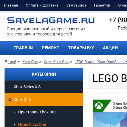
Главная
Оплата и доставка
Самовывоз
Гарантии
О на
+7 (9
Рабо
Cпециализированный интернет-магазин
электроники и товаров для детей
TRADE-IN
РЕМОНТ
ТОВАРЫ Б/У
АКЦИИ
Домой
Xbox One
Игры Xbox One
LEGO Brawls (Xbox One/Series 
КАТЕГОРИИ
LEGO B
Xbox Series X|S
Xbox One
Приставки Xbox One
Игры Xbox One