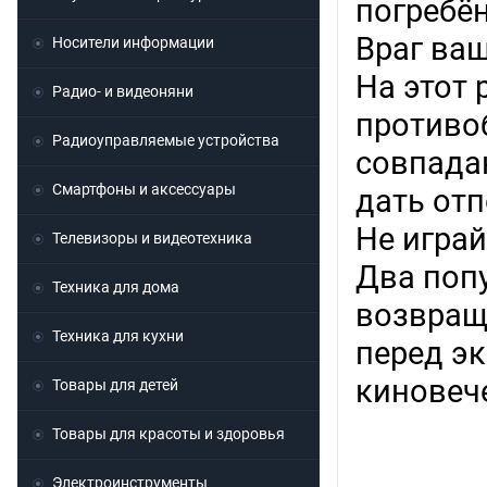
погребё
Враг ваш
Носители информации
На этот 
Радио- и видеоняни
противо
Радиоуправляемые устройства
совпадаю
Смартфоны и аксессуары
дать отп
Не играй
Телевизоры и видеотехника
Два поп
Техника для дома
возвраща
Техника для кухни
перед э
киновеч
Товары для детей
Товары для красоты и здоровья
Электроинструменты