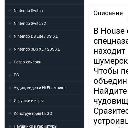
Nintendo Switch
Описание
Nintendo Switch 2
В House 
Nintendo DS Lite / DSi XL
спецназ
находит 
Nintendo 3DS XL / 2DS XL
шумерск
Ретро консоли
Чтобы п
PC
объедини
Аудио, видео и Hi-Fi техника
Найдите 
чудовищ
Игрушки и игры
Сразите
Конструкторы LEGO
устроивш
Наушники и гарнитуры