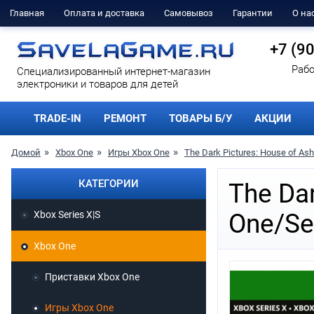
Главная
Оплата и доставка
Самовывоз
Гарантии
О на
+7 (9
Рабо
Cпециализированный интернет-магазин
электроники и товаров для детей
TRADE-IN
РЕМОНТ
ТОВАРЫ Б/У
АКЦИИ
Домой
Xbox One
Игры Xbox One
The Dark Pictures: House of As
КАТЕГОРИИ
The Dar
Xbox Series X|S
One/Se
Xbox One
Приставки Xbox One
Игры Xbox One