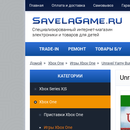
Главная
Оплата и доставка
Самовывоз
Гара
Cпециализированный интернет-магазин
электроники и товаров для детей
TRADE-IN
РЕМОНТ
ТОВАРЫ Б/У
Домой
Xbox One
Игры Xbox One
Unravel Yarny Bu
КАТЕГОРИИ
Unr
Xbox Series X|S
Xbox One
Приставки Xbox One
Игры Xbox One