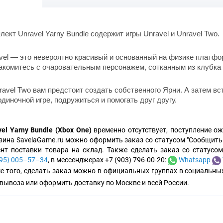
лект Unravel Yarny Bundle содержит игры Unravel и Unravel Two.
vel — это невероятно красивый и основанный на физике платфо
акомитесь с очаровательным персонажем, сотканным из клубка
ravel Two вам предстоит создать собственного Ярни. А затем в
одиночной игре, подружиться и помогать друг другу.
vel Yarny Bundle (Xbox One)
временно отсутствует, поступление ож
зина SavelaGame.ru можно оформить заказ со статусом "Сообщить 
нт поставки товара на склад. Также сделать заказ со статусо
495⟩ 005–57–34
, в мессенджерах +7 (903) 796-00-20:
Whatsapp
е того, сделать заказ можно в официальных группах в социальны
вывоза или оформить доставку по Москве и всей России.