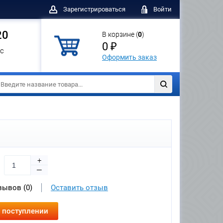
Зарегистрироваться
Войти
20
В корзине (
0
)
0 ₽
с
Оформить заказ
+
—
зывов (0)
Оставить отзыв
 поступлении