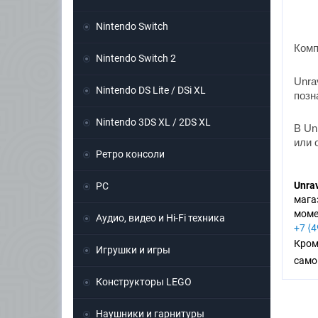
Nintendo Switch
Комп
Nintendo Switch 2
Unra
Nintendo DS Lite / DSi XL
позн
Nintendo 3DS XL / 2DS XL
В Un
или 
Ретро консоли
Unra
PC
мага
моме
Аудио, видео и Hi-Fi техника
+7 ⟨
Кром
Игрушки и игры
само
Конструкторы LEGO
Наушники и гарнитуры