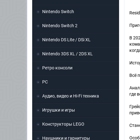
Nintendo Switch
Resid
Приг
Nintendo Switch 2
В 20
Nintendo DS Lite / DSi XL
кома
когд
Nintendo 3DS XL / 2DS XL
Исто
Ретро консоли
Всё 
PC
Анал
где 
Аудио, видео и Hi-Fi техника
Грей
Игрушки и игры
прив
Конструкторы LEGO
Стан
Особ
Наушники и гарнитуры