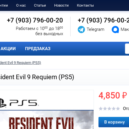
нтии
О нас
Статьи
Новости
Контакты
+7 (903) 796-00-20
+7 (903) 796-00-
Работаем с 10
00
до 18
00
Telegram
Мак
без выходных
АКЦИИ
ПРЕДЗАКАЗ
dent Evil 9 Requiem (PS5)
ident Evil 9 Requiem (PS5)
4,850 ₽
От
В корзину