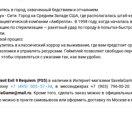
итесь в город, охваченный бедствием и отчаянием
ун - Сити. Город на Среднем Западе США, где располагалась штаб
ацевтической компании «Амбрелла». В 1998 году, когда началась 
ацию по стерилизации — ракетный удар по городу в попытке быстро
ли.
вой процесс
узитесь в классический хоррор на выживание, где вам предстоит с
воломки и управлять ресурсами. Геймплей позволяет свободно пер
, чтобы справляться с ужасами так, как вам удобно.
ent Evil 9 Requiem (PS5)
в наличии в Интернет-магазине SavelaGame
ефону
+7 ⟨495⟩ 005–57–34
, в мессенджерах +7 (903) 796-00-20
laGame@mail.ru
. Кроме того, сделать заказ можно в официальны
р можно в пункте самовывоза или оформить доставку по Москве и 