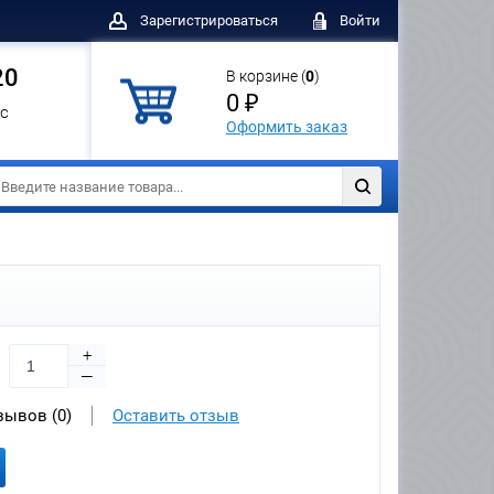
Зарегистрироваться
Войти
20
В корзине (
0
)
0 ₽
с
Оформить заказ
+
—
зывов (0)
Оставить отзыв