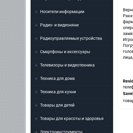
Верн
Носители информации
Ракк
фарм
Радио- и видеоняни
опер
замя
Радиоуправляемые устройства
Игро
Погр
голо
Смартфоны и аксессуары
лица
Телевизоры и видеотехника
Техника для дома
Resid
тел
Техника для кухни
Save
това
Товары для детей
Товары для красоты и здоровья
Электроинструменты